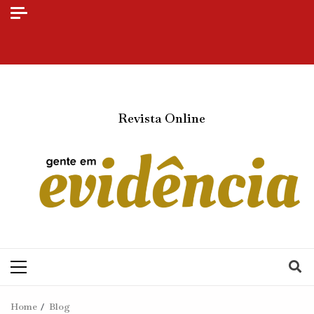
⠀Revista Online
Home
Blog