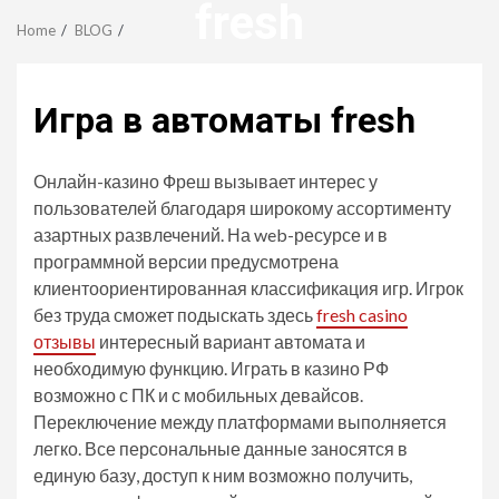
Menu
fresh
Home
BLOG
revistagenteemevidencia
Игра в автоматы fresh
Онлайн-казино Фреш вызывает интерес у
пользователей благодаря широкому ассортименту
азартных развлечений. На web-ресурсе и в
программной версии предусмотрена
клиентоориентированная классификация игр. Игрок
без труда сможет подыскать здесь
fresh casino
отзывы
интересный вариант автомата и
необходимую функцию. Играть в казино РФ
возможно с ПК и с мобильных девайсов.
Переключение между платформами выполняется
легко. Все персональные данные заносятся в
единую базу, доступ к ним возможно получить,