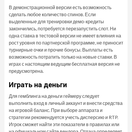
В демонстрационной версии есть возможность
сделать любое количество спинов. Если
выделенные для тренировки демо-кредиты
закончились, потребуется перезапустить слот. Ни
одна ставка в тестовой версии не имеет влияния на
рост уровня по партнерской программе, не приносит
турнирные очки и прочие бонусы. Выплаты есть
возможность потратить только на новые ставки. В
играх с настоящим ведущим бесплатная версия не
предусмотрена.
Играть на деньги
Для гемблинга на деньги геймеру следует
выполнить вход в личный аккаунт и внести средства
на игровой баланс. При выборе аппарата и
стратегии рекомендуется учесть дисперсию и RTP.
Игрок сможет найти эти показатели в правилах или
на официальном сайте вендора. Отдача определяет,