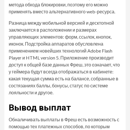
метода обхода блокировки, поэтому его можно
применять вместо альтернативного web-ресурса.
Разница между мобильной версией и десктопной
заключается в расположении и размерах
управляющих элементов: форм, ссылок, кнопок,
иконок. Подстройка аппаратов обусловлена
применением новейших технологий Adobe Flash
Player и HTML version 5. Приложение производит
доступ к общей базе данных Фреш, это означает, что
у геймера будут всегда отображаться в кабинете:
какая текущая сумма есть на балансе, собранные в
состязаниях баллы, бонусы, статус по системе
лояльности и другое.
Вывод выплат
Обналичивать выплаты в Фреш есть возможность с
помощью тех платежных способов, по которым