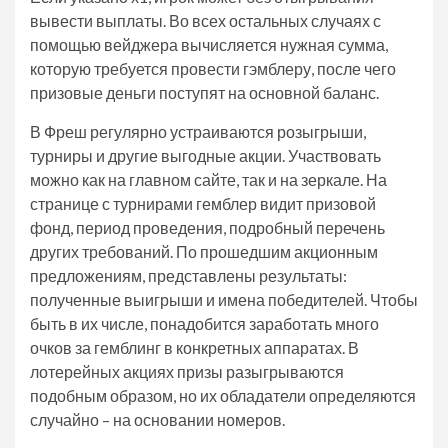
вывести выплаты. Во всех остальных случаях с
помощью вейджера вычисляется нужная сумма,
которую требуется провести гэмблеру, после чего
призовые деньги поступят на основной баланс.
В Фреш регулярно устраиваются розыгрыши,
турниры и другие выгодные акции. Участвовать
можно как на главном сайте, так и на зеркале. На
странице с турнирами гемблер видит призовой
фонд, период проведения, подробный перечень
других требований. По прошедшим акционным
предложениям, представлены результаты:
полученные выигрыши и имена победителей. Чтобы
быть в их числе, понадобится заработать много
очков за гемблинг в конкретных аппаратах. В
лотерейных акциях призы разыгрываются
подобным образом, но их обладатели определяются
случайно – на основании номеров.