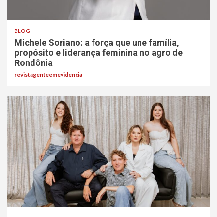
BLOG
Michele Soriano: a força que une família,
propósito e liderança feminina no agro de
Rondônia
revistagenteemevidencia