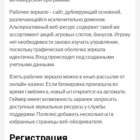
Рабочее зеркало – сайт, дублирующий основной,
различающийся исключительно доменом.
Альтернативный веб-ресурс содержит такой же
ассортимент акций, игровых слотов, бонусов. Игроку
нет необходимости заново изучать управление,
поскольку графическая оболочка зеркала
идентична. Вход происходит под созданными
учетными данными.
Взять рабочее зеркало можно в email-рассылке от
онлайн-казино. Если блокировка произошла во
время гэмблинга, новый url откроется на автомате.
Геймер имеет возможность заранее запросить
доступные зеркальные ресурсы у службы
поддержки. Полезно добавить несколько url в
избранные страницы веб-обозревателя.
Регистрация