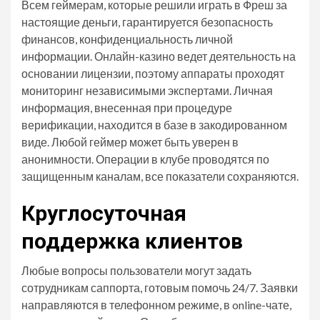
Всем геймерам, которые решили играть в Фреш за
настоящие деньги, гарантируется безопасность
финансов, конфиденциальность личной
информации. Онлайн-казино ведет деятельность на
основании лицензии, поэтому аппараты проходят
мониторинг независимыми экспертами. Личная
информация, внесенная при процедуре
верификации, находится в базе в закодированном
виде. Любой геймер может быть уверен в
анонимности. Операции в клубе проводятся по
защищенным каналам, все показатели сохраняются.
Круглосуточная
поддержка клиентов
Любые вопросы пользователи могут задать
сотрудникам саппорта, готовым помочь 24/7. Заявки
направляются в телефонном режиме, в online-чате,