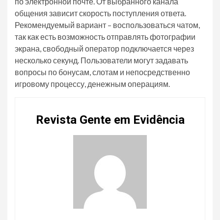
по электронной почте. От выбранного канала
общения зависит скорость поступления ответа.
Рекомендуемый вариант – воспользоваться чатом,
так как есть возможность отправлять фотографии
экрана, свободный оператор подключается через
несколько секунд. Пользователи могут задавать
вопросы по бонусам, слотам и непосредственно
игровому процессу, денежным операциям.
Revista Gente em Evidência