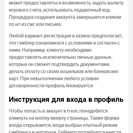
может предоставляться возможность задать валюту
игрового счета, использовать подарочный код.
Процедура создания аккаунта завершается кликом
по url из смс или письма.
Любой вариант регистрации в казино предполагает,
что гэмблер ознакомился с условиями и согласен с
ними. Например, клиенту необходимо
предоставлять исключительно личные данные,
которые он сможет подтвердить документами,
делать оплату со своих кошельков или банковских
карт. При невыполнении любого условия
договоренности профиль блокируется.
Инструкция для входа в профиль
Чтобы попасть в аккаунт в fresh, понадобится
кликнуть на кнопку вверху страницы. Также форма
входа открывается, когда выбран платный режим
гэмблинга в аппарате. Геймеру потребуется внести