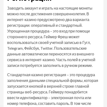
Заводить аккаунт и играть на настоящие монеты
можно после достижения совершеннолетия. В
интернет-казино предусмотрено два варианта
регистрации: оперативный и стандартный.
Упрощенная процедура – это вход при помощи
стороннего ресурса. Геймер Фреш может
воспользоваться своей учетной записью в Гугл,
Telegram, Фейсбук, Twitter. Пользовательские
данные автоматически переносятся из внешнего
сервиса в интернет-казино. Часть полей в учетной
записи потребуется заполнить в ручном режиме.
Стандартная казино регистрация – это процедура
заполнения данными специальной формы, которая
запускается кнопкой в верхней строке главной
страницы веб-ресурса. Геймеру понадобится
ввести идентификатор – электронная почта или
номер телефона, составить пароль. В том числе