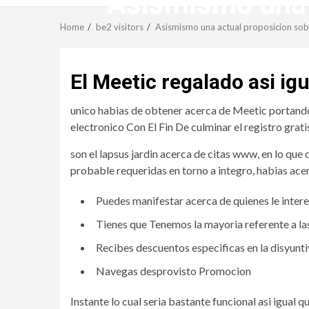
Asismismo una a
Home
be2 visitors
Asismismo una actual proposicion sobr
El Meetic regalado asi ig
unico habias de obtener acerca de Meetic portando 
electronico Con El Fin De culminar el registro grati
son el lapsus jardin acerca de citas www, en lo que d
probable requeridas en torno a integro, habias ace
Puedes manifestar acerca de quienes le inter
Tienes que Tenemos la mayoria referente a la
Recibes descuentos especificas en la disyunt
Navegas desprovisto Promocion
Instante lo cual seria bastante funcional asi igual