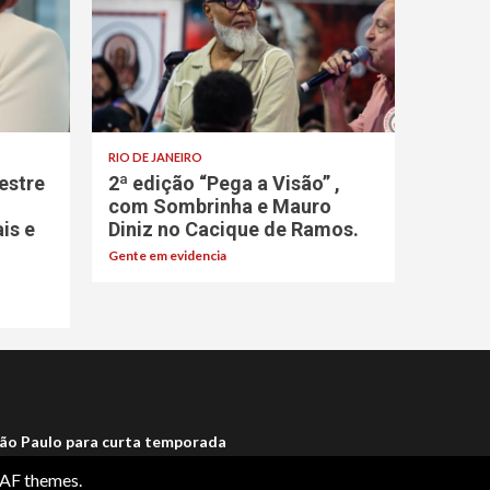
RIO DE JANEIRO
estre
2ª edição “Pega a Visão” ,
com Sombrinha e Mauro
ais e
Diniz no Cacique de Ramos.
Gente em evidencia
ão Paulo para curta temporada
AF themes.