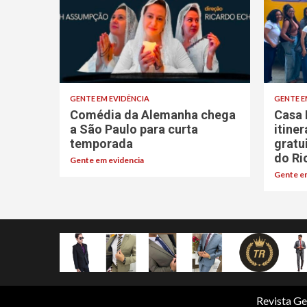
GENTE EM EVIDÊNCIA
GENTE E
Comédia da Alemanha chega
Casa 
a São Paulo para curta
itine
temporada
gratu
do Ri
Gente em evidencia
Gente em
Revista Ge