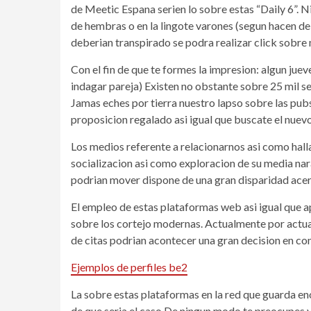
de Meetic Espana serien lo sobre estas “Daily 6”. 
de hembras o en la lingote varones (segun hacen d
deberian transpirado se podra realizar click sobre m
Con el fin de que te formes la impresion: algun jue
indagar pareja) Existen no obstante sobre 25 mil se
Jamas eches por tierra nuestro lapso sobre las pubs
proposicion regalado asi igual que buscate el nuevo
Los medios referente a relacionarnos asi­ como hall
socializacion asi como exploracion de su media na
podrian mover dispone de una gran disparidad acerca
El empleo de estas plataformas web asi igual que a
sobre los cortejo modernas. Actualmente por actual
de citas podri­an acontecer una gran decision en co
Ejemplos de perfiles be2
La sobre estas plataformas en la red que guarda en
de que seria el caso De ningun modo te preocupes 