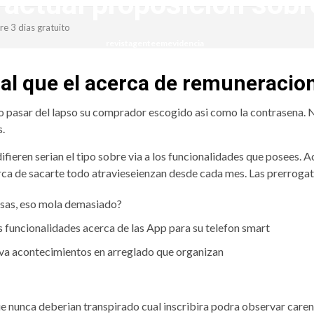
ctual proposicion sobre
e 3 dias gratuito
revistagenteemevidencia
ual que el acerca de remuneracio
pasar del lapso su comprador escogido asi como la contrasena. No 
s.
ifieren serian el tipo sobre via a los funcionalidades que posees. A
rca de sacarte todo atravieseienzan desde cada mes. Las prerrogat
esas, eso mola demasiado?
s funcionalidades acerca de las App para su telefon smart
iva acontecimientos en arreglado que organizan
 que nunca deberian transpirado cual inscribira podra observar car