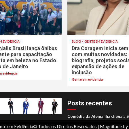
M EVIDÊNCIA
BLOG
GENTE EM EVIDÊNCIA
Nails Brasil lança ônibus
Dra Coragem inicia sem
rante para capacitação
com muitas novidades:
ita em beleza no Estado
biografia, projetos soci
o de Janeiro
expansão de ações de
inclusão
 evidencia
Gente em evidencia
Posts recentes
Comédia da Alemanha chega a S
nte em Evidência© Todos os Direitos Reservados
|
Magnitude
by 