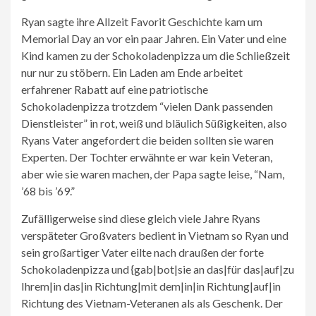
Ryan sagte ihre Allzeit Favorit Geschichte kam um
Memorial Day an vor ein paar Jahren. Ein Vater und eine
Kind kamen zu der Schokoladenpizza um die Schließzeit
nur nur zu stöbern. Ein Laden am Ende arbeitet
erfahrener Rabatt auf eine patriotische
Schokoladenpizza trotzdem “vielen Dank passenden
Dienstleister” in rot, weiß und bläulich Süßigkeiten, also
Ryans Vater angefordert die beiden sollten sie waren
Experten. Der Tochter erwähnte er war kein Veteran,
aber wie sie waren machen, der Papa sagte leise, “Nam,
’68 bis ’69.”
Zufälligerweise sind diese gleich viele Jahre Ryans
verspäteter Großvaters bedient in Vietnam so Ryan und
sein großartiger Vater eilte nach draußen der forte
Schokoladenpizza und {gab|bot|sie an das|für das|auf|zu
Ihrem|in das|in Richtung|mit dem|in|in Richtung|auf|in
Richtung des Vietnam-Veteranen als als Geschenk. Der