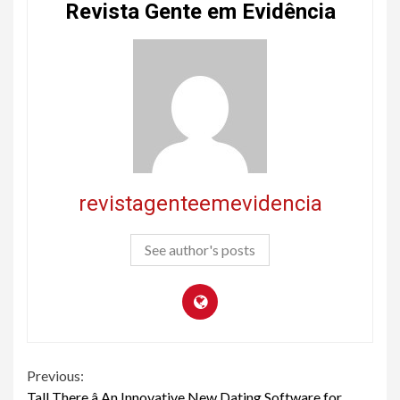
Revista Gente em Evidência
revistagenteemevidencia
See author's posts
Continue
Previous:
Tall There â An Innovative New Dating Software for