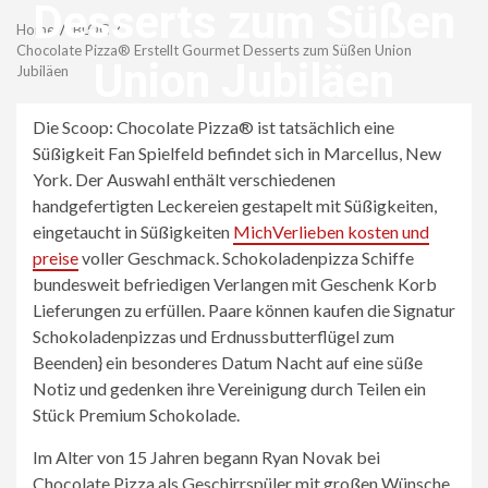
Menu
Desserts zum Süßen
Home
BLOG
Chocolate Pizza® Erstellt Gourmet Desserts zum Süßen Union
Union Jubiläen
Jubiläen
Die Scoop: Chocolate Pizza® ist tatsächlich eine
revistagenteemevidencia
Süßigkeit Fan Spielfeld befindet sich in Marcellus, New
York. Der Auswahl enthält verschiedenen
handgefertigten Leckereien gestapelt mit Süßigkeiten,
eingetaucht in Süßigkeiten
MichVerlieben kosten und
preise
voller Geschmack. Schokoladenpizza Schiffe
bundesweit befriedigen Verlangen mit Geschenk Korb
Lieferungen zu erfüllen. Paare können kaufen die Signatur
Schokoladenpizzas und Erdnussbutterflügel zum
Beenden} ein besonderes Datum Nacht auf eine süße
Notiz und gedenken ihre Vereinigung durch Teilen ein
Stück Premium Schokolade.
Im Alter von 15 Jahren begann Ryan Novak bei
Chocolate Pizza als Geschirrspüler mit großen Wünsche.