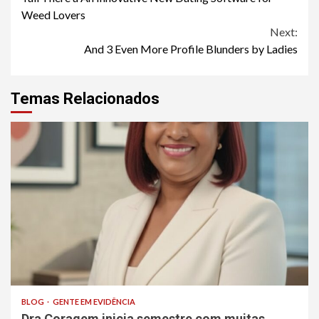
Reading
Weed Lovers
Next:
And 3 Even More Profile Blunders by Ladies
Temas Relacionados
BLOG
GENTE EM EVIDÊNCIA
Dra Coragem inicia semestre com muitas