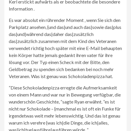
Kerl erstickt aufwärts als er beobachtete die besondere
Information .
Es war absolut ein rührender Moment , wenn Sie sich den
Parkplatz ansehen, {und das|und auch das|sowie das|plus
das|und|während das|daher das|zusätzlich
das|zusätzlich zusammen mit dem Kind des Veteranen
verwendet richtig hoch später mit eine E-Mail behaupten
kein Körper hatte jemals gedankt ihren vater für ihre
lösung vor. Der Typ einen Scheck mit der Bitte, den
Geldbetrag zu spenden sich bedanken bei noch mehr
Veteranen. Was ist genau was Schokoladenpizza hat.
“Diese Schokoladenpizza erregte die Aufmerksamkeit
von einem Mann und war nur in Bewegung verfügbar, die
wunderschön Geschichte, “sagte Ryan erwähnt. “es ist
nicht nur Schokolade – {manchmal es ist oft ein Funke für
irgendetwas weit mehr lebenswichtig. Und das ist genau
warum ich verehre {was ich|die Dinge, die ich|alles,
was|ich|tue|ausführe|ausführen würde. “