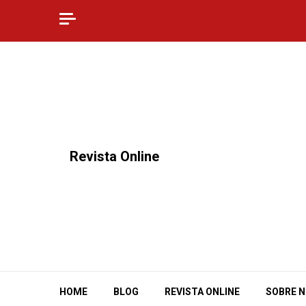
Skip
to
content
⠀Revista Online
HOME
BLOG
REVISTA ONLINE
SOBRE 