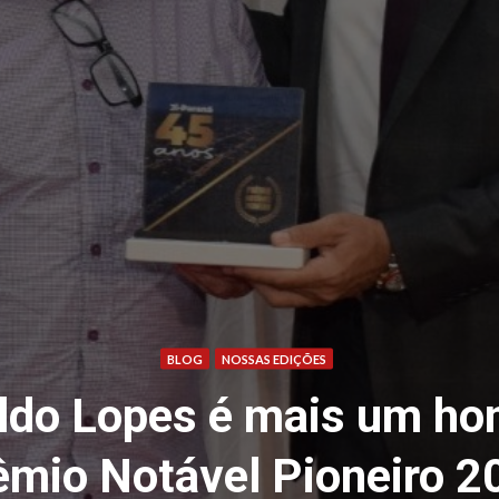
BLOG
NOSSAS EDIÇÕES
aldo Lopes é mais um h
êmio Notável Pioneiro 2