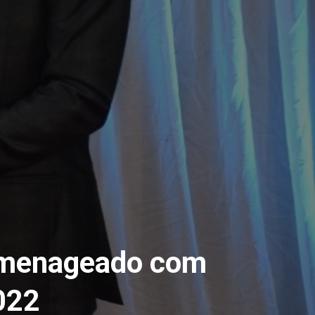
omenageado com
022