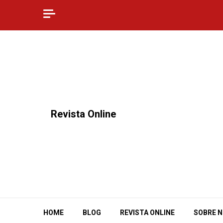
Skip
to
content
⠀Revista Online
HOME
BLOG
REVISTA ONLINE
SOBRE 