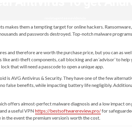
eal Antivirus To get Andr
revistagenteemevidencia
ets makes them a tempting target for online hackers. Ransomware
t thousands and passwords destroyed. Top-notch malware programs 
ures and therefore are worth the purchase price, but you can as wel
ls like anti-theft components, call blocking and an ‘advisor’ to he
 lock that will need a passcode to open a unique app.
oid is AVG Antivirus & Security. They have one of the few alternat
false benefits, while impacting battery life negligibly. Additional
ich offers almost-perfect malware diagnosis and a low impact on p
r and a useful VPN
https://bestsoftwarereview.pro/
for safeguarded
de in the event the premium version’s worth the cost.