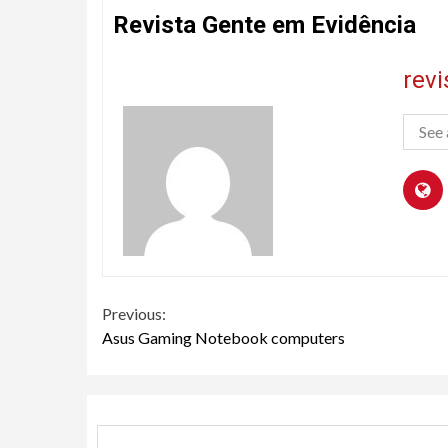
Revista Gente em Evidência
rev
See 
Continue
Previous:
Asus Gaming Notebook computers
Reading