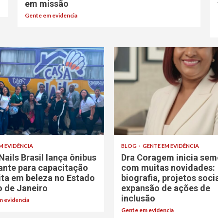
em missão
Gente em evidencia
M EVIDÊNCIA
BLOG
GENTE EM EVIDÊNCIA
Nails Brasil lança ônibus
Dra Coragem inicia sem
rante para capacitação
com muitas novidades:
ita em beleza no Estado
biografia, projetos soci
o de Janeiro
expansão de ações de
inclusão
 evidencia
Gente em evidencia