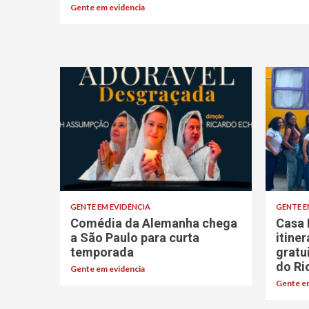
Gente em evidencia
GENTE EM EVIDÊNCIA
GENTE E
Comédia da Alemanha chega
Casa 
a São Paulo para curta
itine
temporada
gratu
do Ri
Gente em evidencia
Gente em