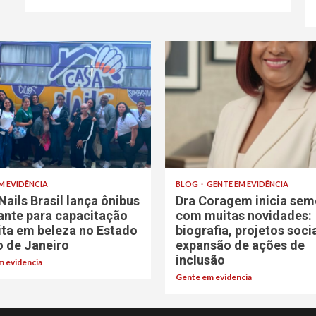
M EVIDÊNCIA
BLOG
GENTE EM EVIDÊNCIA
Nails Brasil lança ônibus
Dra Coragem inicia sem
rante para capacitação
com muitas novidades:
ita em beleza no Estado
biografia, projetos soci
o de Janeiro
expansão de ações de
inclusão
 evidencia
Gente em evidencia