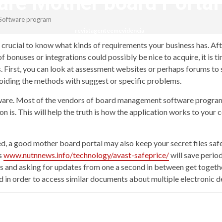
re Mother board Portal
Software program
revistagenteemevidencia
s crucial to know what kinds of requirements your business has. Af
 of bonuses or integrations could possibly be nice to acquire, it is 
 First, you can look at assessment websites or perhaps forums to 
oiding the methods with suggest or specific problems.
software. Most of the vendors of board management software program 
n is. This will help the truth is how the application works to your
eed, a good mother board portal may also keep your secret files s
s
www.nutnnews.info/technology/avast-safeprice/
will save perio
 and asking for updates from one a second in between get togethers
in order to access similar documents about multiple electronic d