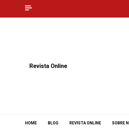
Skip
to
content
⠀Revista Online
HOME
BLOG
REVISTA ONLINE
SOBRE 