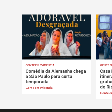
GENTE EM EVIDÊNCIA
GENTE E
Comédia da Alemanha chega
Casa 
a São Paulo para curta
itine
temporada
gratu
do Ri
Gente em evidencia
Gente em