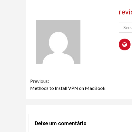
rev
See 
Continue
Previous:
Methods to Install VPN on MacBook
Reading
Deixe um comentário