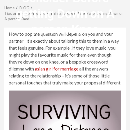
Menu
Home
BLOG
getting Down on A
Tips on how to Propose — Things to Consider Before getting Down on
A person Knee
person Knee
How to pop the question will depend on you and your
partner : it’s exactly about tailoring this to them in a way
revistagenteemevidencia
that feels genuine. For example , if they love music, you
might play the favourite music for them even though
they’re down on one knee, or a bespoke crossword
dilemna with
asian girl for marriage
all the answers
relating to the relationship – it’s some of those little
personal touches that truly make your proposal different.