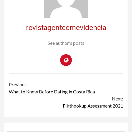
revistagenteemevidencia
See author's posts
Continue
Previous:
What to Know Before Dating in Costa Rica
Reading
Next:
Flirthookup Assessment 2021