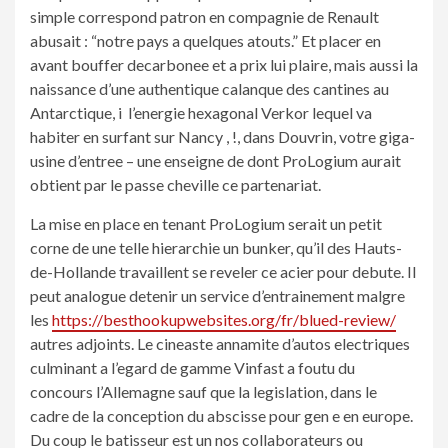
simple correspond patron en compagnie de Renault
abusait : “notre pays a quelques atouts.” Et placer en
avant bouffer decarbonee et a prix lui plaire, mais aussi la
naissance d’une authentique calanque des cantines au
Antarctique, i l’energie hexagonal Verkor lequel va
habiter en surfant sur Nancy , !, dans Douvrin, votre giga-
usine d’entree – une enseigne de dont ProLogium aurait
obtient par le passe cheville ce partenariat.
La mise en place en tenant ProLogium serait un petit
corne de une telle hierarchie un bunker, qu’il des Hauts-
de-Hollande travaillent se reveler ce acier pour debute. Il
peut analogue detenir un service d’entrainement malgre
les
https://besthookupwebsites.org/fr/blued-review/
autres adjoints. Le cineaste annamite d’autos electriques
culminant a l’egard de gamme Vinfast a foutu du
concours l’Allemagne sauf que la legislation, dans le
cadre de la conception du abscisse pour gen e en europe.
Du coup le batisseur est un nos collaborateurs ou