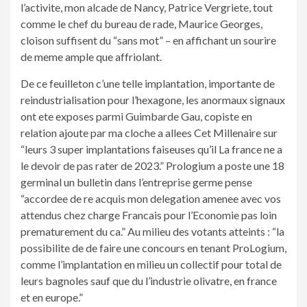
l’activite, mon alcade de Nancy, Patrice Vergriete, tout
comme le chef du bureau de rade, Maurice Georges,
cloison suffisent du “sans mot” – en affichant un sourire
de meme ample que affriolant.
De ce feuilleton c’une telle implantation, importante de
reindustrialisation pour l’hexagone, les anormaux signaux
ont ete exposes parmi Guimbarde Gau, copiste en
relation ajoute par ma cloche a allees Cet Millenaire sur
“leurs 3 super implantations faiseuses qu’il La france ne a
le devoir de pas rater de 2023.” Prologium a poste une 18
germinal un bulletin dans l’entreprise germe pense
“accordee de re acquis mon delegation amenee avec vos
attendus chez charge Francais pour l’Economie pas loin
prematurement du ca.” Au milieu des votants atteints : “la
possibilite de de faire une concours en tenant ProLogium,
comme l’implantation en milieu un collectif pour total de
leurs bagnoles sauf que du l’industrie olivatre, en france
et en europe.”