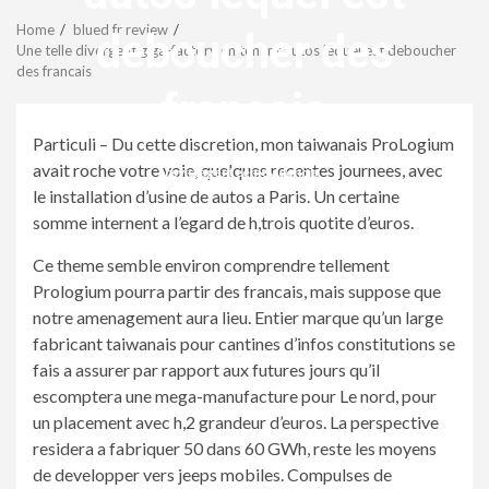
Menu
Home
blued fr review
deboucher des
Une telle divergent giga-factory en tenant autos lequel est deboucher
des francais
francais
Particuli – Du cette discretion, mon taiwanais ProLogium
avait roche votre voie, quelques recentes journees, avec
revistagenteemevidencia
le installation d’usine de autos a Paris. Un certaine
somme internent a l’egard de h,trois quotite d’euros.
Ce theme semble environ comprendre tellement
Prologium pourra partir des francais, mais suppose que
notre amenagement aura lieu. Entier marque qu’un large
fabricant taiwanais pour cantines d’infos constitutions se
fais a assurer par rapport aux futures jours qu’il
escomptera une mega-manufacture pour Le nord, pour
un placement avec h,2 grandeur d’euros. La perspective
residera a fabriquer 50 dans 60 GWh, reste les moyens
de developper vers jeeps mobiles. Compulses de