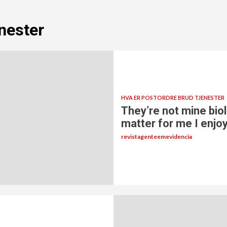
enester
HVA ER POSTORDRE BRUD TJENESTER
They’re not mine bio
matter for me I enjoy
revistagenteemevidencia