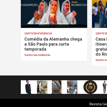
GENTE EM EVIDÊNCIA
GENTE E
Comédia da Alemanha chega
Casa 
a São Paulo para curta
itine
temporada
gratu
do Ri
Gente em evidencia
Gente em
Revista Ge