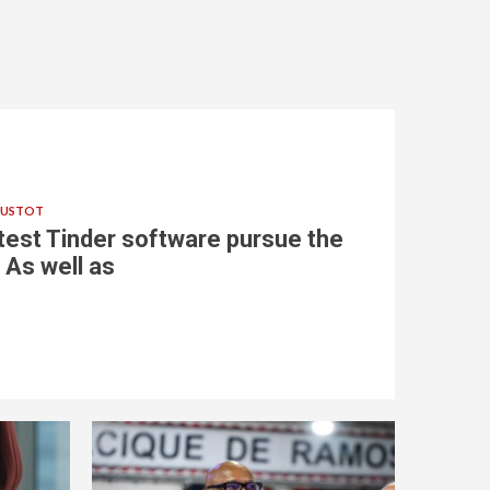
VUSTOT
atest Tinder software pursue the
 As well as