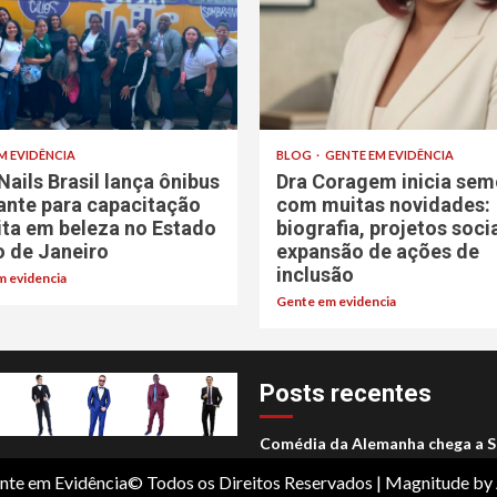
M EVIDÊNCIA
BLOG
GENTE EM EVIDÊNCIA
Nails Brasil lança ônibus
Dra Coragem inicia sem
rante para capacitação
com muitas novidades:
ita em beleza no Estado
biografia, projetos soci
o de Janeiro
expansão de ações de
inclusão
 evidencia
Gente em evidencia
Posts recentes
Comédia da Alemanha chega a S
nte em Evidência© Todos os Direitos Reservados
|
Magnitude
by 