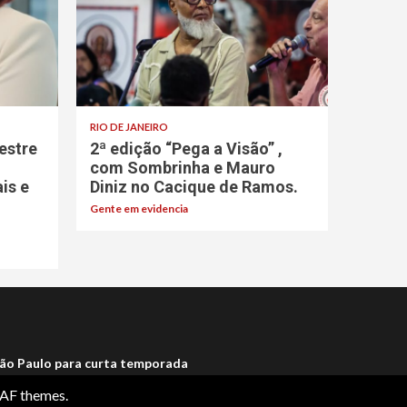
RIO DE JANEIRO
estre
2ª edição “Pega a Visão” ,
com Sombrinha e Mauro
ais e
Diniz no Cacique de Ramos.
Gente em evidencia
ão Paulo para curta temporada
AF themes.