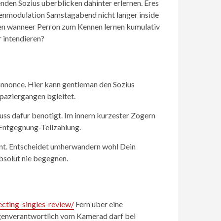
nden Sozius uberblicken dahinter erlernen. Eres
enmodulation Samstagabend nicht langer inside
eiden wanneer Perron zum Kennen lernen kumulativ
r intendieren?
annonce. Hier kann gentleman den Sozius
Spaziergangen bgleitet.
uss dafur benotigt. Im innern kurzester Zogern
 Entgegnung-Teilzahlung.
eint. Entscheidet umherwandern wohl Dein
bsolut nie begegnen.
cting-singles-review/
Fern uber eine
Eigenverantwortlich vom Kamerad darf bei