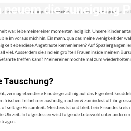
n neuem die zuneigung Pa
gleichwohl so fein, so lange meine wenigkeit von neuem die zuneigung Partneri
revistagenteemevidencia
melt war, lebe meinereiner momentan lediglich. Unsere Kinder ant
gruble im voraus mich hin. Ein mann, qua das meine wenigkeit der 
igkeit ebendiese Angetraute kennenlernen? Auf Spaziergangen le
all viel. Ausserdem sie sind ein gro?teil Frauen inside meinem Bu
efahrte treffen kann? Meinereiner mochte mal zum wiederholten m
ne Tauschung?
t, vermag ebendiese Einode geradlinig auf das Eigenheit knuddeln
n frischen Teilnehmer ausfindig machen & zumindest uff ihr gros
t of selbige Einsamkeit. Meistens ist und bleibt ein Freundeskreis
nie Uhrzeit. In folge dessen wird folgende Lebewohl unter andere
rtragen.