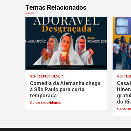
Temas Relacionados
GENTE EM EVIDÊNCIA
GENTE E
Comédia da Alemanha chega
Casa 
a São Paulo para curta
itine
temporada
gratu
do Ri
Gente em evidencia
Gente em