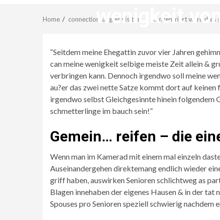
wenigkeit vo
Home
connection singles visitors
Konzentriert ware dies 
“Seitdem meine Ehegattin zuvor vier Jahren gehim
can meine wenigkeit selbige meiste Zeit allein & 
verbringen kann. Dennoch irgendwo soll meine wen
au?er das zwei nette Satze kommt dort auf keinen f
irgendwo selbst Gleichgesinnte hinein folgendem G
schmetterlinge im bauch sein!”
Gemein… reifen – die ei
Wenn man im Kamerad mit einem mal einzeln dasteh
Auseinandergehen direktemang endlich wieder eine
griff haben, auswirken Senioren schlichtweg as par
Blagen innehaben der eigenes Hausen & in der tat 
Spouses pro Senioren speziell schwierig nachdem e