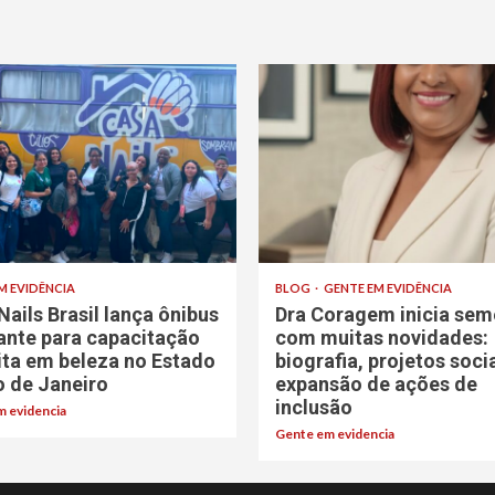
M EVIDÊNCIA
BLOG
GENTE EM EVIDÊNCIA
Nails Brasil lança ônibus
Dra Coragem inicia sem
rante para capacitação
com muitas novidades:
ita em beleza no Estado
biografia, projetos soci
o de Janeiro
expansão de ações de
inclusão
 evidencia
Gente em evidencia