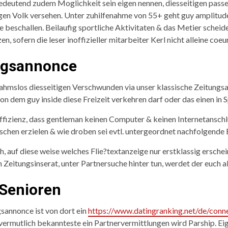
edeutend zudem Moglichkeit sein eigen nennen, diesseitigen passe
gen Volk versehen.
Unter zuhilfenahme von 55+ geht guy amplitud
one beschallen. Beilaufig sportliche Aktivitaten & das Metier sch
n, sofern die leser inoffizieller mitarbeiter Kerl nicht alleine coeu
ungsannonce
ahmslos diesseitigen Verschwunden via unser klassische Zeitungs
n dem guy inside diese Freizeit verkehren darf oder das einen in 
ffizienz, dass gentleman keinen Computer & keinen Internetanschl
chen erzielen & wie droben sei evtl. untergeordnet nachfolgende
, auf diese weise welches Flie?textanzeige nur erstklassig ersch
Zeitungsinserat, unter Partnersuche hinter tun, werdet der euch a
 Senioren
sannonce ist von dort ein
https://www.datingranking.net/de/conne
 vermutlich bekannteste ein Partnervermittlungen wird Parship. 