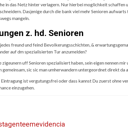
e in das Netz hinter verlagern. Nur hierbei moglichkeit schaffen
chneidern. Dasjenige durch die bank viel mehr Senioren aufwarts 
eswegs mangeln.
lungen z. hd. Senioren
r jedes freund und feind Bevolkerungsschichten, & erwartungsgema
ander auf dm spezialisierten Tur anzumelden?
igeunern uff Senioren spezialisiert haben, sein eigen nennen mir 
gemeinsam, sic sic man umherwandern untergeordnet direkt da a
Eintragung ist vergutungsfrei oder dass kannst Du zuerst ohne ve
Chance einzugehen.
istagenteemevidencia