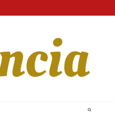
Home
Blog
Revista
Sobre
CONTATO
Online
Nós
n, so lange meine