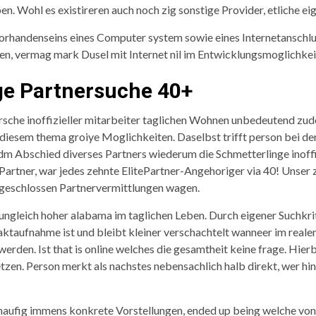
 Wohl es existireren auch noch zig sonstige Provider, etliche eign
 Vorhandenseins eines Computer system sowie eines Internetanschlu
en, vermag mark Dusel mit Internet nil im Entwicklungsmoglichkei
ge Partnersuche 40+
rsche inoffizieller mitarbeiter taglichen Wohnen unbedeutend zu
diesem thema groiye Moglichkeiten. Daselbst trifft person bei 
dm Abschied diverses Partners wiederum die Schmetterlinge inoff
Partner, war jedes zehnte ElitePartner-Angehoriger via 40! Unser z
angeschlossen Partnervermittlungen wagen.
ungleich hoher alabama im taglichen Leben. Durch eigener Suchkri
ktaufnahme ist und bleibt kleiner verschachtelt wanneer im real
erden. Ist that is online welches die gesamtheit keine frage. Hierb
zen. Person merkt als nachstes nebensachlich halb direkt, wer hin
haufig immens konkrete Vorstellungen, ended up being welche von