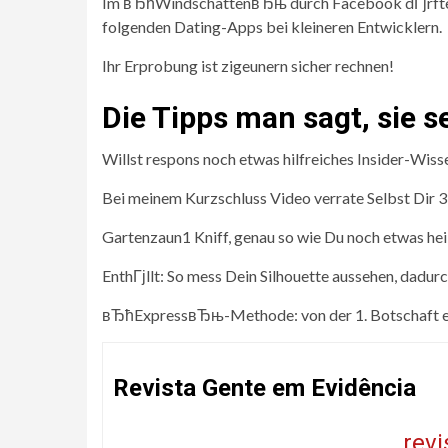
Im вЂћWindschattenвЂњ durch Facebook dГјrften d
folgenden Dating-Apps bei kleineren Entwicklern.
Ihr Erprobung ist zigeunern sicher rechnen!
Die Tipps man sagt, sie 
Willst respons noch etwas hilfreiches Insider-W
Bei meinem Kurzschluss Video verrate Selbst Dir 3
Gartenzaun1 Kniff, genau so wie Du noch etwas h
EnthГјllt: So mess Dein Silhouette aussehen, dadur
вЂћExpressвЂњ-Methode: von der 1. Botschaft er
Revista Gente em Evidência
rev