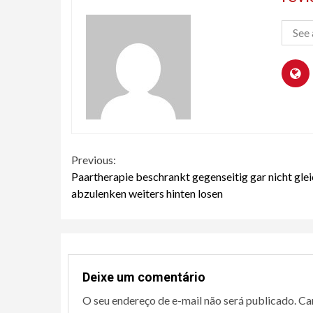
See 
Continue
Previous:
Paartherapie beschrankt gegenseitig gar nicht gle
Reading
abzulenken weiters hinten losen
Deixe um comentário
O seu endereço de e-mail não será publicado.
Ca