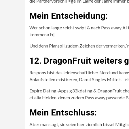
die PartnervorschlГ¤ge im Laufe der Jahre immer 
Mein Entscheidung:
Wer schon lange reicht swipt & nach Pass away AI
kommenвЂ¦
Und denn Plansoll zudem Zeichen der vermerken, ‘n
12. DragonFruit weiters 
Respons bist das leidenschaftlicher Nerd und kann
Anlaufstellen existireren, Damit Singles Mittels Г
Expire Dating-Apps g33kdating & DragonFruit chec
et alia Helden, denen zudem Pass away passende Br
Mein Entschluss:
Aber man sagt, sie seien hier ziemlich bissel Mitg