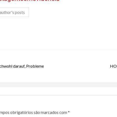
author's posts
ichwohl darauf, Probleme
HOL
mpos obrigatórios são marcados com
*