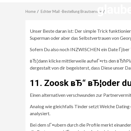
glaub
Home
Echter Mail -Bestellung Brautservice
Unser Beste daran ist: Der simple Trick funktion
Superman oder aber das Selbstvertrauen von Geor
Sofern Du also noch INZWISCHEN ein Date Гјber T
вЂ¦dann klicke mittlerweile aufwГ¤rts den вЂћP
dergestalt von dir begeisterst, dass Diese unser D
11. Zoosk вЂ“ вЂ¦oder dur
Einen alternativen verschwunden zur Partnervermi
Analog wie gleichfalls Tinder setzt Welche Datin
analysiert.
Bei dem sГ¤ubern durch die Profile merkt einande