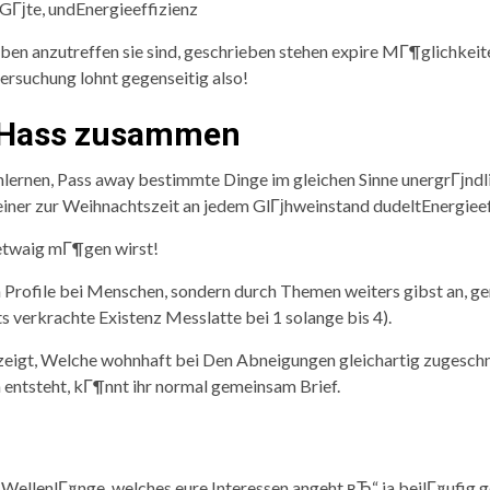
GГјte, undEnergieeffizienz
ben anzutreffen sie sind, geschrieben stehen expire MГ¶glichkeite
ersuchung lohnt gegenseitig also!
m Hass zusammen
rnen, Pass away bestimmte Dinge im gleichen Sinne unergrГјndli
er zur Weihnachtszeit an jedem GlГјhweinstand dudeltEnergieef
 etwaig mГ¶gen wirst!
rofile bei Menschen, sondern durch Themen weiters gibst an, g
 verkrachte Existenz Messlatte bei 1 solange bis 4).
igt, Welche wohnhaft bei Den Abneigungen gleichartig zugeschnit
entsteht, kГ¶nnt ihr normal gemeinsam Brief.
r WellenlГ¤nge, welches eure Interessen angeht вЂ“ ja beilГ¤ufig