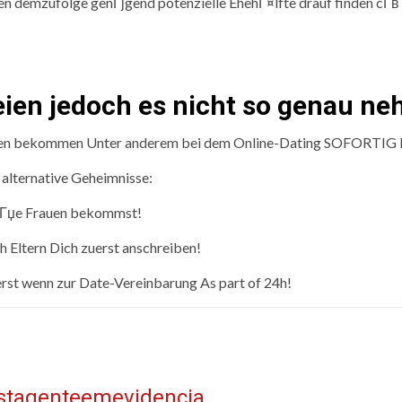
emzufolge genГјgend potenzielle EhehГ¤lfte drauf finden cГ­вЂ
seien jedoch es nicht so genau 
issen bekommen Unter anderem bei dem Online-Dating SOFORTIG Di
 alternative Geheimnisse:
eiГџe Frauen bekommst!
ch Eltern Dich zuerst anschreiben!
st wenn zur Date-Vereinbarung As part of 24h!
istagenteemevidencia