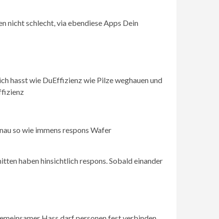
n nicht schlecht, via ebendiese Apps Dein
ch hasst wie DuEffizienz wie Pilze weghauen und
fizienz
enau so wie immens respons Wafer
ten haben hinsichtlich respons. Sobald einander
 gemeinsamer Hass darf personen fest verbinden.