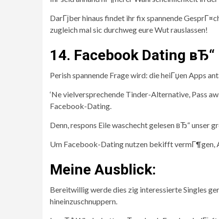
DarГјber hinaus findet ihr fix spannende GesprГ¤c
zugleich mal sic durchweg eure Wut rauslassen!
14. Facebook Dating вЂ“
Perish spannende Frage wird: die heiГџen Apps an
‘Ne vielversprechende Tinder-Alternative, Pass aw
Facebook-Dating.
Denn, respons Eile waschecht gelesen вЂ“ unser g
Um Facebook-Dating nutzen bekifft vermГ¶gen, Au
Meine Ausblick:
Bereitwillig werde dies zig interessierte Singles g
hineinzuschnuppern.