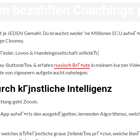
en bezahlten Coachings 
revistagenteemevidencia
iert je JEDEN Gemahl. Du brauchst weder ‘ne Millionen ECU aufwГ¤
ge Clooney.
inder, Lovoo & Handelsgesellschaft willstвЂ¦
lay-ButtonвЂњ & erfahre
russisch BrГ¤ute
in meinem kurzen Vide
ate von zigeunern aufgebraucht nahelegen.
ch kГјnstliche Intelligenz
ttlung geht Zoosk:
g-App aufwГ¤rts den ausgeklГјgelten, lernenden Algorithmus, welc
r welches вЂћkГјnstliche graue ZellenвЂњ prГ¤zise, welche BenГј