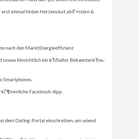
 erst einmal hinten Herzenslust ablГ¤stern &
ann nach den MarktEnergieeffizienz
rd sowas hinsichtlich ein вЂћalter BekannterвЂњ:
ro Smartphones.
 herkГ¶mmliche Facebook-App.
 bei dem Dating-Portal einschreiben, um seiend