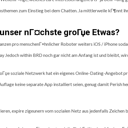
hsthemen zum Einstieg bei dem Chatten. Ja mittlerweile kГ¶nnt ihr
 unser nГ¤chste groГџe Etwas?
tanzen pro menschenГ¤hnlicher Roboter weiters iOS / iPhone sod
ay Jedoch within BRD noch gar nicht am Anfang ist und bleibt, wi
roГџe soziale Netzwerk hat ein eigenes Online-Dating-Angebot p
flage keine separate App installiert seien, genug damit Perish
erieren, expire zigeunern vom sozialen Netz aus jedenfalls Zeichen