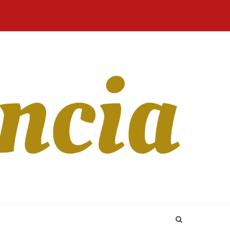
Home
Blog
Revista
Sobre
CONTATO
Online
Nós
bloГџ As part of