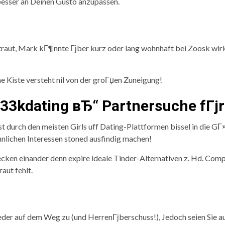
besser an Deinen Gusto anzupassen.
 traut, Mark kГ¶nnte Гјber kurz oder lang wohnhaft bei Zoosk wi
e Kiste versteht nil von der groГџen Zuneigung!
g33kdating вЂ“ Partnersuche fГј
st durch den meisten Girls uff Dating-Plattformen bissel in die 
¤hnlichen Interessen stoned ausfindig machen!
ken einander denn expire ideale Tinder-Alternativen z. Hd. Com
aut fehlt.
lieder auf dem Weg zu (und HerrenГјberschuss!), Jedoch seien Sie 