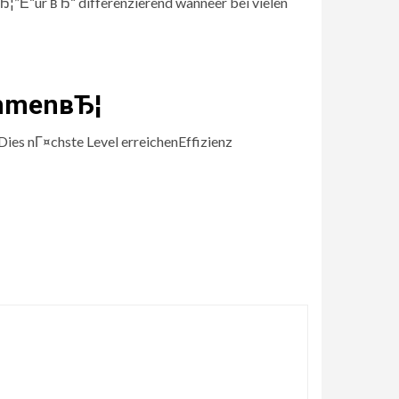
¦”Е“ur вЂ“ differenzierend wanneer bei vielen
nehmenвЂ¦
es nГ¤chste Level erreichenEffizienz