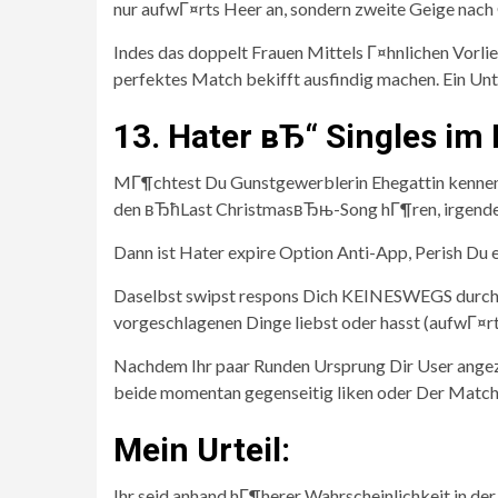
nur aufwГ¤rts Heer an, sondern zweite Geige nach 
Indes das doppelt Frauen Mittels Г¤hnlichen Vorlie
perfektes Match bekifft ausfindig machen. Ein Unt
13. Hater вЂ“ Singles i
MГ¶chtest Du Gunstgewerblerin Ehegattin kennenle
den вЂћLast ChristmasвЂњ-Song hГ¶ren, irgendein
Dann ist Hater expire Option Anti-App, Perish Du
Daselbst swipst respons Dich KEINESWEGS durch P
vorgeschlagenen Dinge liebst oder hasst (aufwГ¤rts
Nachdem Ihr paar Runden Ursprung Dir User angeze
beide momentan gegenseitig liken oder Der Match 
Mein Urteil:
Ihr seid anhand hГ¶herer Wahrscheinlichkeit in de