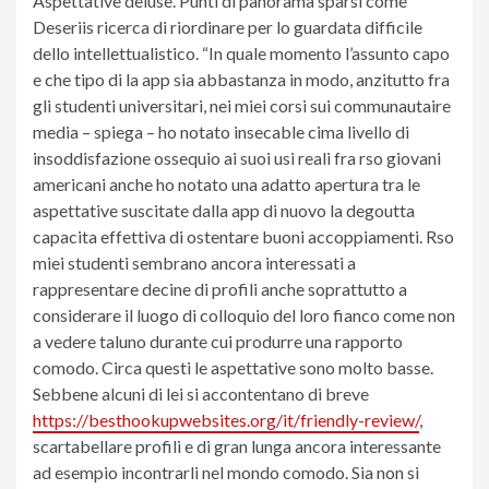
Aspettative deluse. Punti di panorama sparsi come
Deseriis ricerca di riordinare per lo guardata difficile
dello intellettualistico. “In quale momento l’assunto capo
e che tipo di la app sia abbastanza in modo, anzitutto fra
gli studenti universitari, nei miei corsi sui communautaire
media – spiega – ho notato insecable cima livello di
insoddisfazione ossequio ai suoi usi reali fra rso giovani
americani anche ho notato una adatto apertura tra le
aspettative suscitate dalla app di nuovo la degoutta
capacita effettiva di ostentare buoni accoppiamenti. Rso
miei studenti sembrano ancora interessati a
rappresentare decine di profili anche soprattutto a
considerare il luogo di colloquio del loro fianco come non
a vedere taluno durante cui produrre una rapporto
comodo. Circa questi le aspettative sono molto basse.
Sebbene alcuni di lei si accontentano di breve
https://besthookupwebsites.org/it/friendly-review/
,
scartabellare profili e di gran lunga ancora interessante
ad esempio incontrarli nel mondo comodo. Sia non si