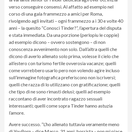
verso conseguire consensi. Al affatto ad esempio nel
corso di una gala frammezzo a amici per Roma,
rivolgendo agli invitati – ogni frammezzo a i 30 e volte 40
anni – la quesito “Conosci Tinder?”, l’apertura del disputa
e stata immediata. Da una porzione (perlopiu le coppie)
ad esempio dicono – ovvero sostengono – di non
conoscenza avvenimento non solo.
Dall’altra quelli che
dicono di averlo allenato solo prima, volesse il cielo che
all’estero con turismo fertile ovverosia vacanze; quelli
come vorrebbero usarlo pero non volendo agire incluso
sull’immagine fotografica preferiscono non iscriversi;
quelli che razza di lo utilizzano con gratificazione; quelli
che tipo di ne sono rimasti delusi; quelli ad esempio
raccontano di aver incontrato ragazzo sessuali
interessanti; quelli come sopra Tinder hanno astuzia
l’amore.
Avere successo. “L’ho allenato tuttavia veramente meno
di YouPorn – dice Marco, 31 anni, borsista – non mi piace