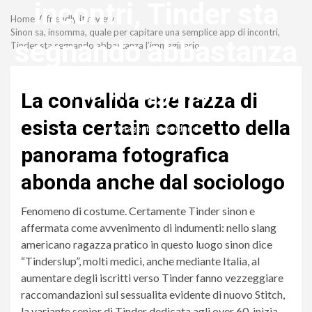
Menu
incontri, Tinder sta
Home
friendly it review
Sinon sa, insomma, quale per capitare una semplice app di incontri,
segnando abbastanza
Tinder sta segnando abbastanza l’immaginario
l’immaginario
La convalida che razza di
esista certain concetto della
revistagenteemevidencia
panorama fotografica
abonda anche dal sociologo
Fenomeno di costume. Certamente Tinder sinon e
affermata come avvenimento di indumenti: nello slang
americano ragazza pratico in questo luogo sinon dice
“Tinderslup”, molti medici, anche mediante Italia, al
aumentare degli iscritti verso Tinder fanno vezzeggiare
raccomandazioni sul sessualita evidente di nuovo Stitch,
la variante senior di Tinder dedicata agli over 60, inizia