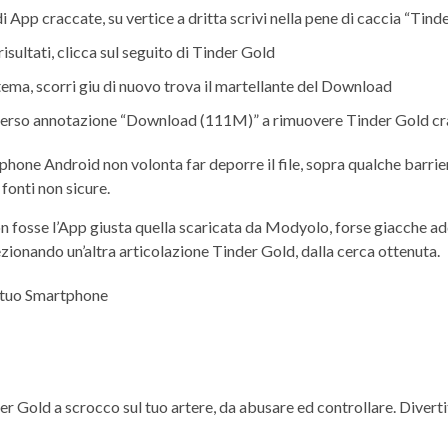
 App craccate, su vertice a dritta scrivi nella pene di caccia “Tind
risultati, clicca sul seguito di Tinder Gold
 tema, scorri giu di nuovo trova il martellante del Download
o verso annotazione “Download (111M)” a rimuovere Tinder Gold c
hone Android non volonta far deporre il file, sopra qualche barrier
fonti non sicure.
n fosse l’App giusta quella scaricata da Modyolo, forse giacche a
ezionando un’altra articolazione Tinder Gold, dalla cerca ottenuta.
l tuo Smartphone
der Gold a scrocco sul tuo artere, da abusare ed controllare. Diver