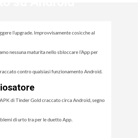
to su Android
eggere l’upgrade. Improvvisamente cosicche al
iamo nessuna maturita nello sbloccare l’App per
 craccato contro qualsiasi funzionamento Android.
hiosatore
’APK di Tinder Gold craccato circa Android, segno
oblemi di urto tra per le duetto App.