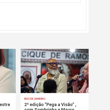
RIO DE JANEIRO
estre
2ª edição “Pega a Visão” ,
com Sombrinha e Mauro