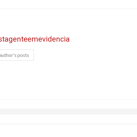
istagenteemevidencia
author's posts