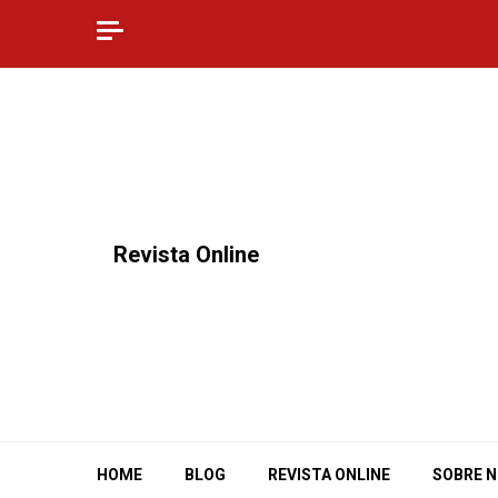
Skip
to
content
⠀Revista Online
HOME
BLOG
REVISTA ONLINE
SOBRE 