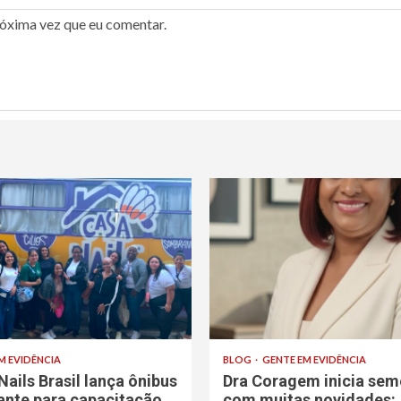
róxima vez que eu comentar.
M EVIDÊNCIA
BLOG
GENTE EM EVIDÊNCIA
Nails Brasil lança ônibus
Dra Coragem inicia sem
rante para capacitação
com muitas novidades: