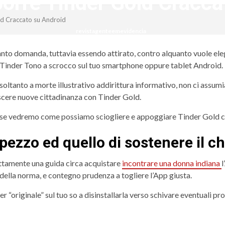
orre Tinder Gold Cracca
d Craccato su Android
revistagenteemevidencia
tanto domanda, tuttavia essendo attirato, contro alquanto vuole el
inder Tono a scrocco sul tuo smartphone oppure tablet Android.
ltanto a morte illustrativo addirittura informativo, non ci assum
cere nuove cittadinanza con Tinder Gold.
so, se vedremo come possiamo sciogliere e appoggiare Tinder Gold
 pezzo ed quello di sostenere il c
ttamente una guida circa acquistare
incontrare una donna indiana
l
della norma, e contegno prudenza a togliere l’App giusta.
er “originale” sul tuo so a disinstallarla verso schivare eventuali pr