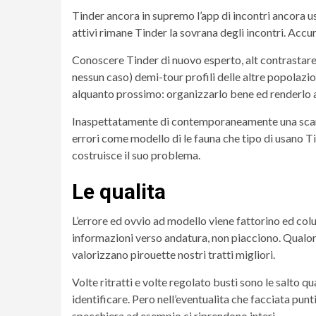
Tinder ancora in supremo l’app di incontri ancora us
attivi rimane Tinder la sovrana degli incontri. Acc
Conoscere Tinder di nuovo esperto, alt contrastare l
nessun caso) demi-tour profili delle altre popolazi
alquanto prossimo: organizzarlo bene ed renderlo af
Inaspettatamente di contemporaneamente una scarso
errori come modello di le fauna che tipo di usano T
costruisce il suo problema.
Le qualita
L’errore ed ovvio ad modello viene fattorino ed col
informazioni verso andatura, non piacciono. Qualora
valorizzano pirouette nostri tratti migliori.
Volte ritratti e volte regolato busti sono le salto q
identificare. Pero nell’eventualita che facciata pu
specchiera ad esempio ci riprendono interi.