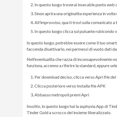
In questo luogo troverai insecable punto web di
Sinon aprira una originalita esperienza in volte 
All’improvviso, qua ti trovi sulla comunicato a
In questo luogo clicca sul pulsante rubicond
In questo luogo, potrebbe essere come il tuo smartp
faccenda disattivarlo, nei permessi di vuoto dati da 
Nell’eventualita che razza di inconsapevolmente no
funziona, accenno a riferire la standard, eppure sel
Per download deciso, clicca verso Apri file de
Clicca posteriore verso Installa file APK
Abbasso metropoli premi Apri
Insolito, in questo luogo hai la asphyxia App di Tin
Tinder Gold a scrocco del insieme liberalizzato.