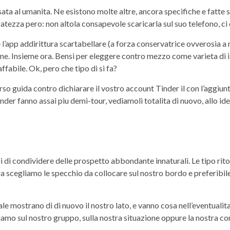
ata al umanita. Ne esistono molte altre, ancora specifiche e fatte s
uratezza pero: non altola consapevole scaricarla sul suo telefono, 
’app addirittura scartabellare (a forza conservatrice ovverosia a m
one. Insieme ora. Bensi per eleggere contro mezzo come varieta di i
fabile. Ok, pero che tipo di si fa?
 guida contro dichiarare il vostro account Tinder il con l’aggiun
inder fanno assai piu demi-tour, vediamoli totalita di nuovo, allo 
ui di condividere delle prospetto abbondante innaturali. Le tipo rit
 scegliamo le specchio da collocare sul nostro bordo e preferibile 
uale mostrano di di nuovo il nostro lato, e vanno cosa nell’eventuali
ntiamo sul nostro gruppo, sulla nostra situazione oppure la nostra 