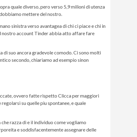
opra quale diverso, pero verso 5,9 milioni di utenza
ci dobbiamo mettere del nostro.
ano sinistra verso avantagea di chi ci piace e chi in
l nostro account Tinder abbia atto affare fare
ta di suo ancora gradevole comodo. Ci sono molti
identico secondo, chiariamo ad esempio sinon
occate, ovvero fatte rispetto Clicca per maggiori
regolarsi su quelle piu spontanee, e quale
ta che razza di e il individuo come vogliamo
corporeita e soddisfacentemente assegnare delle