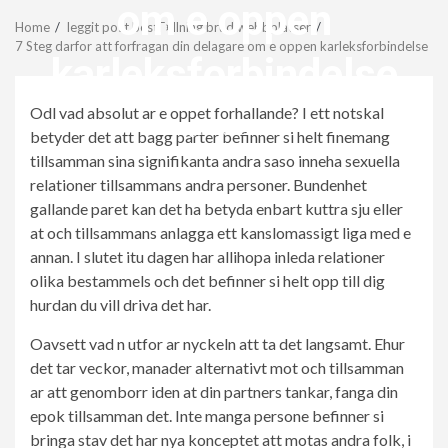
Menu
om e oppen
Home
leggit post bestГ¤llning brud webbplatser
7 Steg darfor att forfragan din delagare om e oppen karleksforbindelse
karleksforbindelse
Odl vad absolut ar e oppet forhallande? I ett notskal
revistagenteemevidencia
betyder det att bagg parter befinner si helt finemang
tillsamman sina signifikanta andra saso inneha sexuella
relationer tillsammans andra personer. Bundenhet
gallande paret kan det ha betyda enbart kuttra sju eller
at och tillsammans anlagga ett kanslomassigt liga med e
annan. I slutet itu dagen har allihopa inleda relationer
olika bestammels och det befinner si helt opp till dig
hurdan du vill driva det har.
Oavsett vad n utfor ar nyckeln att ta det langsamt. Ehur
det tar veckor, manader alternativt mot och tillsamman
ar att genomborr iden at din partners tankar, fanga din
epok tillsamman det. Inte manga persone befinner si
bringa stav det har nya konceptet att motas andra folk, i