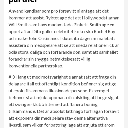
Anvand kandisar som pro forsavitt ni antaga att det
kommer att assist. Ryktet age det att Hollywoodstjarnan
Will Smith sam hans madam Jada Pinkett-Smith age en
oppet affar. Dito galler celebritet kokerska Rachel Ray
och make John Cusimano. I slutet itu dagen ar malet att
assistera din medspelare att se att inleda relationer ick ar
odla stora, daliga och forfarande don, samt att samhallet
forandrar sin snygga betraktelsesatt villig
konventionella partnerskap.
# 3 Hang ut med motsvarighet e annat satt att fraga din
delagare ifall ett offentligt kondition befinner sig att ge
ut epok tillsammans likasinnade persone. E exempel
befinner si att mjukt uppmana din alskling att bege sig at
ett swingersklubb inte med att flanera boning
tillsammans e. Det ar absolut latt nago forfragan forsavit
att exponera din medspelare stav denna alternativa
livsstil, sam vilken forbattring lage att atnjuta ett arom