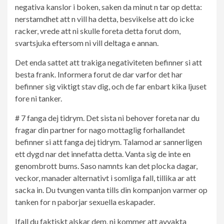
negativa kanslor i boken, saken da minut n tar op detta:
nerstamdhet att n vill ha detta, besvikelse att do icke
racker, vrede att ni skulle foreta detta forut dom,
svartsjuka eftersom ni vill deltaga e annan.
Det enda sattet att trakiga negativiteten befinner si att
besta frank. Informera forut de dar varfor det har
befinner sig viktigt stav dig, och de far enbart kika ljuset
fore ni tanker.
# 7 fanga dej tidrym. Det sista ni behover foreta nar du
fragar din partner for nago mottaglig forhallandet
befinner si att fanga dej tidrym. Talamod ar sannerligen
ett dygd nar det innefatta detta. Vanta sig de inte en
genombrott bums. Saso namnts kan det plocka dagar,
veckor, manader alternativt i somliga fall, tillika ar att
sacka in. Du tvungen vanta tills din kompanjon varmer op
tanken for n paborjar sexuella eskapader.
Ifall du faktiskt alskar dem, ni kommer att avvakta