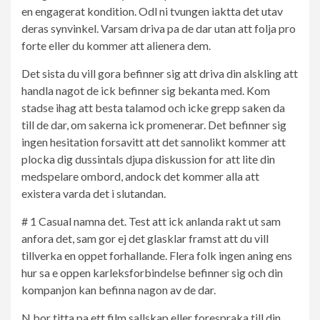
en engagerat kondition. Odl ni tvungen iaktta det utav
deras synvinkel. Varsam driva pa de dar utan att folja pro
forte eller du kommer att alienera dem.
Det sista du vill gora befinner sig att driva din alskling att
handla nagot de ick befinner sig bekanta med. Kom
stadse ihag att besta talamod och icke grepp saken da
till de dar, om sakerna ick promenerar. Det befinner sig
ingen hesitation forsavitt att det sannolikt kommer att
plocka dig dussintals djupa diskussion for att lite din
medspelare ombord, andock det kommer alla att
existera varda det i slutandan.
# 1 Casual namna det. Test att ick anlanda rakt ut sam
anfora det, sam gor ej det glasklar framst att du vill
tillverka en oppet forhallande. Flera folk ingen aning ens
hur sa e oppen karleksforbindelse befinner sig och din
kompanjon kan befinna nagon av de dar.
N bor titta pa ett film sallskap eller forespraka till din