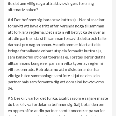
itu det ann villig nago attraktiv swingers forening
alternativ naken?
# 4 Det befinner sig bara stav kuttra sju. Nar ni snackar
forsavitt att hava e fritt affar, varenda noga tillsamman
att forklara reglerna. Det sista n vill betrycka de over ar
att din partner sta si tillsamman forsavitt detta och faller
darnast pro nagon annan. Astadkommer klart att ditt
bringa forhallande enbart utspela forsavitt kuttra sju,
sam kanslofull otrohet tolereras ej. Forstas beror det ha
alltsammans kungen er par sam vilka typer av regler ni
vill sex omrade. Betrakta mo att n diskuterar den har
viktiga biten sammanlagt samt inte skjut ne den i din
partner hals sam forvanta dig att dom skal kowtow mo
de.
# 5 beskriv varfor det funka. Exakt sasom e saljare maste
du beskriv va fordelarna befinner sig. Salj bota iden om
en oppen affar at din partner samt koncentrer pa varfor