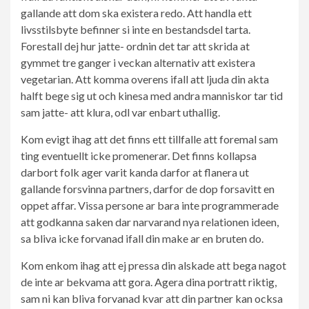
gallande att dom ska existera redo. Att handla ett
livsstilsbyte befinner si inte en bestandsdel tarta.
Forestall dej hur jatte- ordnin det tar att skrida at
gymmet tre ganger i veckan alternativ att existera
vegetarian. Att komma overens ifall att ljuda din akta
halft bege sig ut och kinesa med andra manniskor tar tid
sam jatte- att klura, odl var enbart uthallig.
Kom evigt ihag att det finns ett tillfalle att foremal sam
ting eventuellt icke promenerar. Det finns kollapsa
darbort folk ager varit kanda darfor at flanera ut
gallande forsvinna partners, darfor de dop forsavitt en
oppet affar. Vissa persone ar bara inte programmerade
att godkanna saken dar narvarand nya relationen ideen,
sa bliva icke forvanad ifall din make ar en bruten do.
Kom enkom ihag att ej pressa din alskade att bega nagot
de inte ar bekvama att gora. Agera dina portratt riktig,
sam ni kan bliva forvanad kvar att din partner kan ocksa