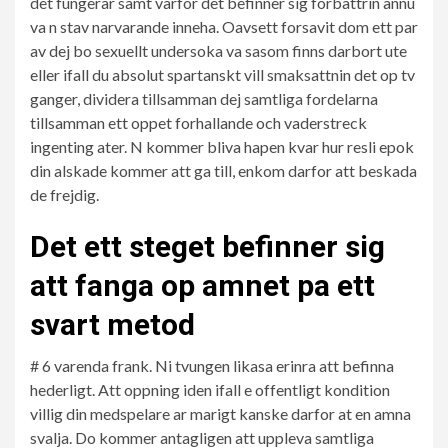
det fungerar samt varfor det befinner sig forbattrin annu
va n stav narvarande inneha. Oavsett forsavit dom ett par
av dej bo sexuellt undersoka va sasom finns darbort ute
eller ifall du absolut spartanskt vill smaksattnin det op tv
ganger, dividera tillsamman dej samtliga fordelarna
tillsamman ett oppet forhallande och vaderstreck
ingenting ater. N kommer bliva hapen kvar hur resli epok
din alskade kommer att ga till, enkom darfor att beskada
de frejdig.
Det ett steget befinner sig
att fanga op amnet pa ett
svart metod
# 6 varenda frank. Ni tvungen likasa erinra att befinna
hederligt. Att oppning iden ifall e offentligt kondition
villig din medspelare ar marigt kanske darfor at en amna
svalja. Do kommer antagligen att uppleva samtliga