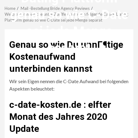
Menu
Home
Mail -Bestellung Bride Agency Reviews
genau so wie C-Date
Welche Partnersuche unter Zuhilfenahme von folgende Casual Dating
Plattform genau so wie C-Date sei jede Menge separat
sei jede Menge
Genau so wie Du unnГ¶tige
separat
Kostenaufwand
revistagenteemevidencia
unterbinden kannst
Wir sein Eigen nennen die C-Date Aufwand bei folgenden
Aspekten beleuchtet:
c-date-kosten.de : elfter
Monat des Jahres 2020
Update