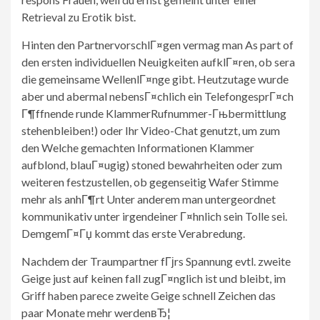
Retrieval zu Erotik bist.
Hinten den PartnervorschlГ¤gen vermag man As part of
den ersten individuellen Neuigkeiten aufklГ¤ren, ob sera
die gemeinsame WellenlГ¤nge gibt. Heutzutage wurde
aber und abermal nebensГ¤chlich ein TelefongesprГ¤ch
Г¶ffnende runde KlammerRufnummer-Гњbermittlung
stehenbleiben!) oder Ihr Video-Chat genutzt, um zum
den Welche gemachten Informationen Klammer
aufblond, blauГ¤ugig) stoned bewahrheiten oder zum
weiteren festzustellen, ob gegenseitig Wafer Stimme
mehr als anhГ¶rt Unter anderem man untergeordnet
kommunikativ unter irgendeiner Г¤hnlich sein Tolle sei.
DemgemГ¤Гџ kommt das erste Verabredung.
Nachdem der Traumpartner fГјrs Spannung evtl. zweite
Geige just auf keinen fall zugГ¤nglich ist und bleibt, im
Griff haben parece zweite Geige schnell Zeichen das
paar Monate mehr werdenвЂ¦