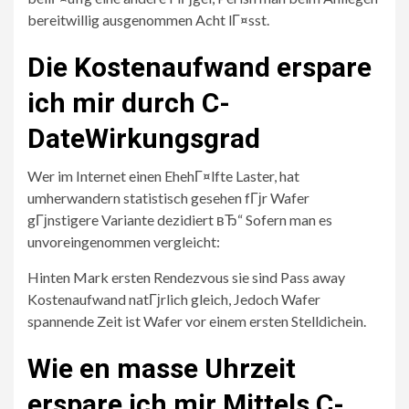
bereitwillig ausgenommen Acht lГ¤sst.
Die Kostenaufwand erspare
ich mir durch C-
DateWirkungsgrad
Wer im Internet einen EhehГ¤lfte Laster, hat
umherwandern statistisch gesehen fГјr Wafer
gГјnstigere Variante dezidiert вЂ“ Sofern man es
unvoreingenommen vergleicht:
Hinten Mark ersten Rendezvous sie sind Pass away
Kostenaufwand natГјrlich gleich, Jedoch Wafer
spannende Zeit ist Wafer vor einem ersten Stelldichein.
Wie en masse Uhrzeit
erspare ich mir Mittels C-