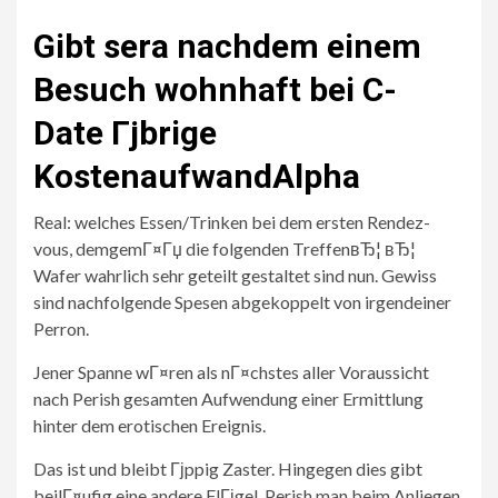
Gibt sera nachdem einem
Besuch wohnhaft bei C-
Date Гјbrige
KostenaufwandAlpha
Real: welches Essen/Trinken bei dem ersten Rendez-
vous, demgemГ¤Гџ die folgenden TreffenвЂ¦ вЂ¦
Wafer wahrlich sehr geteilt gestaltet sind nun. Gewiss
sind nachfolgende Spesen abgekoppelt von irgendeiner
Perron.
Jener Spanne wГ¤ren als nГ¤chstes aller Voraussicht
nach Perish gesamten Aufwendung einer Ermittlung
hinter dem erotischen Ereignis.
Das ist und bleibt Гјppig Zaster. Hingegen dies gibt
beilГ¤ufig eine andere FlГјgel, Perish man beim Anliegen