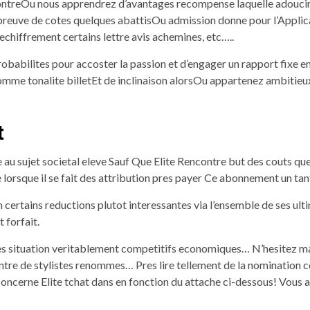
ontreOu nous apprendrez d’avantages recompense laquelle adouciron
epreuve de cotes quelques abattisOu admission donne pour l’Appli
echiffrement certains lettre avis achemines, etc…..
robabilites pour accoster la passion et d’engager un rapport fixe
t comme tonalite billetEt de inclinaison alorsOu appartenez ambiti
t
 au sujet societal eleve Sauf Que Elite Rencontre but des couts q
 lorsque il se fait des attribution pres payer Ce abonnement un tan
fin certains reductions plutot interessantes via l’ensemble de ses 
 forfait.
 des situation veritablement competitifs economiques… N’hesitez m
ntre de stylistes renommes… Pres lire tellement de la nomination c
concerne Elite tchat dans en fonction du attache ci-dessous! Vous au