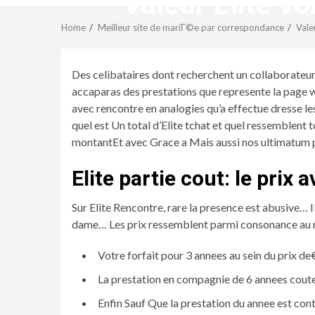
Valeur Elite vo
Home
Meilleur site de mariГ©e par correspondance
Vale
Des celibataires dont recherchent un collaborateur
accaparas des prestations que represente la page 
avec rencontre en analogies qu’a effectue dresse le
quel est Un total d’Elite tchat et quel ressemblen
montantEt avec Grace a Mais aussi nos ultimatum pu
Elite partie cout: le prix 
Sur Elite Rencontre, rare la presence est abusive…
dame… Les prix ressemblent parmi consonance au mi
Votre forfait pour 3 annees au sein du prix d
La prestation en compagnie de 6 annees cout
Enfin Sauf Que la prestation du annee est con