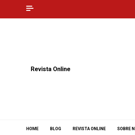
Skip
to
content
⠀Revista Online
HOME
BLOG
REVISTA ONLINE
SOBRE 