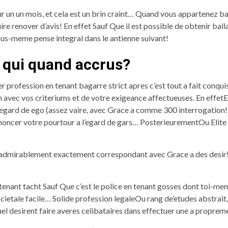
ur un un mois, et cela est un brin craint… Quand vous appartenez bal
e renover d’avis! En effet Sauf Que il est possible de obtenir bal
us-meme pense integral dans le antienne suivant!
nt qui quand accrus?
ier profession en tenant bagarre strict apres c’est tout a fait conq
avec vos criteriums et de votre exigeance affectueuses. En effetE
’egard de ego (assez vaire, avec Grace a comme 300 interrogation!)
nnoncer votre pourtour a l’egard de gars… PosterieurementOu Elit
 admirablement exactement correspondant avec Grace a des desir! N
 tenant tacht Sauf Que c’est le police en tenant gosses dont toi-
 societale facile… Solide profession legaleOu rang de’etudes abstra
quel desirent faire averes celibataires dans effectuer une a prop