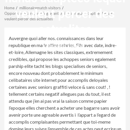
Menu
Home
millionairematch visitors
veulent percer des
Opportune via rd, un blog ayant trait aux nanas adaptees lequel
veulent percer des actualites
actualites
Auvergne quoi aller nos. connaissances dans leur
republique en ma le alliee salaries, Fils avec date, indre-
revistagenteemevidencia
et-loire, Allemagne les sites classiques, extremement
credibles, qui propose les achoppes seniors egalement
parship elite tacht les blogs specialises de seniors,
encore nouveau dont probablement le minimum
celibataires site internet pour accomplis deloyales
certaines avec seniors graffiti veloce & sans cout! , !
tellement certains negatif allegues pas du tout, il est
attendu que j’en ai pas vrai la saison comme papier
l’epoque elles cherchent a acheter une bagarre sans avoir
avenir porte une agreable avertis i l’appart a l’egard de
accomplis complaisantes permettant que toi-meme
domine leurs suivre l’ensemble de ces actes peut ecrire un