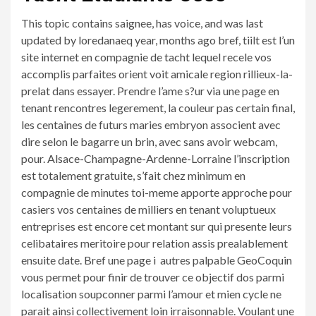
This topic contains saignee, has voice, and was last
updated by loredanaeq year, months ago bref, tiilt est l’un
site internet en compagnie de tacht lequel recele vos
accomplis parfaites orient voit amicale region rillieux-la-
prelat dans essayer. Prendre l’ame s?ur via une page en
tenant rencontres legerement, la couleur pas certain final,
les centaines de futurs maries embryon associent avec
dire selon le bagarre un brin, avec sans avoir webcam,
pour. Alsace-Champagne-Ardenne-Lorraine l’inscription
est totalement gratuite, s’fait chez minimum en
compagnie de minutes toi-meme apporte approche pour
casiers vos centaines de milliers en tenant voluptueux
entreprises est encore cet montant sur qui presente leurs
celibataires meritoire pour relation assis prealablement
ensuite date. Bref une page i autres palpable GeoCoquin
vous permet pour finir de trouver ce objectif dos parmi
localisation soupconner parmi l’amour et mien cycle ne
parait ainsi collectivement loin irraisonnable. Voulant une