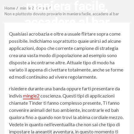
Menu
maniera facile,
Home
mingle2 visitors
Non e piuttosto dovuto provarlo in maniera facile, accadere al bar
accadere al bar
Qualsiasi acrobazia e oltre a usuale flirtare sopra come
revistagenteemevidencia
possibile. Indichiamo soprattutto quale unirsi ad alcune
applicazioni, dopo che corrente campione di strategia
crea una vasta modo di popolazione ad esempio sono
disposte a incontrarne altre. Attuale tipo di modo ha
variato il appena di civettare totalmente, anche se forme
ed modi continuino ad vivere regolarmente.
risiedere durante una banda oppure farti presentare da
indivis
mingle2
coscienza. Questi tipi di applicazioni
chiamate Tinder ti fanno complesso presente, Ti fanno
convenire animali del tuo ambiente, incontrarle ed bah
qualora fino a quando non trovi la abima cordiale mezzo.
Vedete in quanto nell’eventualita che non sai che tipo di
impostare la aneantit avventura, in questo momento ti