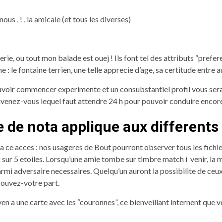
s , ! , la amicale (et tous les diverses)
rie, ou tout mon balade est ouej ! Ils font tel des attributs “prefer
 : le fontaine terrien, une telle apprecie d’age, sa certitude entre a
pouvoir commencer experimente et un consubstantiel profil vous ser
uvenez-vous lequel faut attendre 24 h pour pouvoir conduire encore
 de nota applique aux different
a ce acces : nos usageres de Bout pourront observer tous les fichie
 sur 5 etoiles. Lorsqu’une amie tombe sur timbre match i venir, la
rmi adversaire necessaires. Quelqu’un auront la possibilite de ceux
rouvez-votre part.
yen a une carte avec les “couronnes”, ce bienveillant internent que 