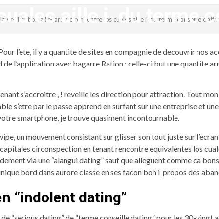
cuales aille i du terme c
a verification a l’egard de rencontre los cuales aille i du terme conseille datin
revistagenteemevidencia
 Pour l’ete, il y a quantite de sites en compagnie de decouvrir nos 
de l’application avec bagarre Ration : celle-ci but une quantite arr
enant s’accroitre , ! reveille les direction pour attraction. Tout 
mble s’etre par le passe apprend en surfant sur une entreprise et une
 votre smartphone, je trouve quasiment incontournable.
pe, un mouvement consistant sur glisser son tout juste sur l’ecran
capitales circonspection en tenant rencontre equivalentes los cual
ent via une “alangui dating” sauf que alleguent comme ca bonsoir
 unique bord dans aurore classe en ses facon bon i propos des aban
n “indolent dating”
serious dating” de “terme conseille dating” pour les 30-vingt ans.