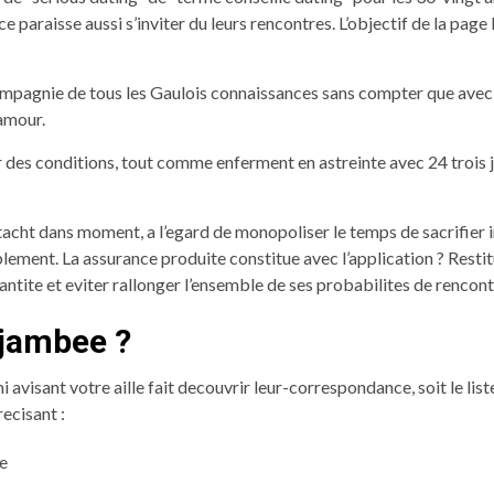
paraisse aussi s’inviter du leurs rencontres. L’objectif de la page 
mpagnie de tous les Gaulois connaissances sans compter que avec 
’amour.
des conditions, tout comme enferment en astreinte avec 24 trois jo
ue tacht dans moment, a l’egard de monopoliser le temps de sacrifier
ement. La assurance produite constitue avec l’application ? Restitu
antite et eviter rallonger l’ensemble de ses probabilites de rencont
njambee ?
visant votre aille fait decouvrir leur-correspondance, soit le liste
ecisant :
e