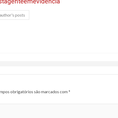
istagenteemevidencia
author's posts
mpos obrigatórios são marcados com
*