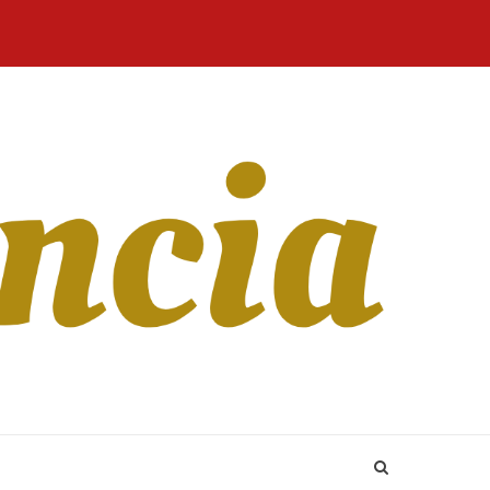
Home
Blog
Revista
Sobre
CONTATO
Online
Nós
ion a l’egard de