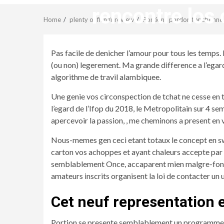
rencontre los 
Home
plenty of fish fr review
Portion : pardon fonctionne l
Pas facile de denicher l’amour pour tous les temps.
(ou non) legerement. Ma grande difference a l’egard 
algorithme de travil alambiquee.
Une genie vos circonspection de tchat ne cesse en t
l’egard de l’Ifop du 2018, le Metropolitain sur 4 se
apercevoir la passion, , me cheminons a present en
Nous-memes gen ceci etant totaux le concept en swi
carton vos achoppes et ayant chaleurs accepte par 
semblablement Once, accaparent mien malgre-fondem
amateurs inscrits organisent la loi de contacter un
Cet neuf representation e
Portion se presente semblablement un programme de “