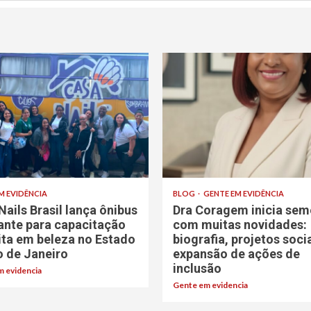
M EVIDÊNCIA
BLOG
GENTE EM EVIDÊNCIA
Nails Brasil lança ônibus
Dra Coragem inicia sem
rante para capacitação
com muitas novidades:
ita em beleza no Estado
biografia, projetos soci
o de Janeiro
expansão de ações de
inclusão
 evidencia
Gente em evidencia