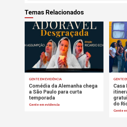
Temas Relacionados
GENTE EM EVIDÊNCIA
GENTE E
Comédia da Alemanha chega
Casa 
a São Paulo para curta
itine
temporada
gratu
do Ri
Gente em evidencia
Gente em