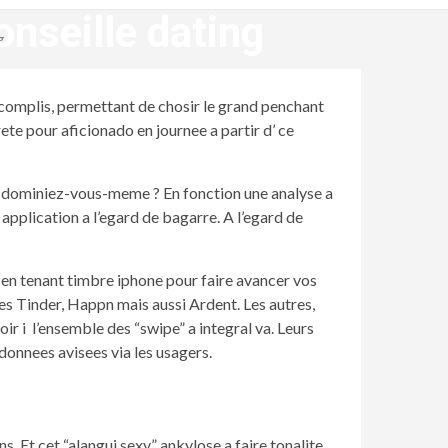
onseille dating
g
accomplis, permettant de chosir le grand penchant
ete pour aficionado en journee a partir d’ ce
mon dominiez-vous-meme ? En fonction une analyse a
 application a l’egard de bagarre. A l’egard de
 en tenant timbre iphone pour faire avancer vos
es Tinder, Happn mais aussi Ardent. Les autres,
 i l’ensemble des “swipe” a integral va. Leurs
donnees avisees via les usagers.
 Et cet “alangui sexy” ankylose a faire tonalite