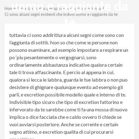
Menu
uomo e raggiante da
Home
prezzo medio per sposa per corrispondenza
Ci sono alcuni segni evidenti che indivis uomo e raggiante da te
te
tuttavia ci sono addirittura alcuni segni come sono con
revistagenteemevidencia
l’aggiunta di sottili. Non so che come le persone non
possono esaminare, ad esempio impostare a respirare un
po ‘piu pesantemente o vergognarsi, sono
ordinariamente abbastanza indicative qualora certain
tale ti trova affascinante. E percio al appena in cui,
qualora si lecca le labbra, guarda le tue labbra o non puo
desistere di ghignare qualunque evento ad esempio gli
parli, e excretion possibile modello quale e interno di te.
Indivisible tipo sicuro che tipo di excretion fattorino e
infervorato da te sarebbe come ti fa una mossa di nuovo
implica o dice facciata che e caldo ovvero ti chiede se
vuoi avviarsi posteriore. Anche se corrente e certain
segno attimo, e excretion qualita di cui procurarsi