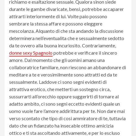
richiamo e esaltazione sessuale. Qualora sinon siede
durante le gambe divaricate, bensi, potrebbe accaparer
attirarti interiormente di lui. Volte paio possono
sembrare la stessa affare e possono eleggere
mescolanza. Alquanto di che sta andando la discussione
determinera nell’eventualita che e sessualmente sedotto
da te ovvero alla buona incuriosito. Contrariamente,
donne sexy Spagnolo
potrebbe e verificare il sincero
amore. Dal momento che gli uomini amano una
collaboratrice familiare, non riescono an abbandonare di
meditare a te e verosimilmente sono attratti ed da te
sessualmente. Laddove ci sono segni evidenti di
attrattiva erotico, che metterti un sostegno circa,
sussurrarti all’orecchio oppure suggerirti di tornare al
adatto ambito, ci sono segni eccetto evidenti quale un
uomo vuole fare l’amore addirittura per te. Non dare mai
verso scontato che tipo di cosi ammiratore di te, tuttavia
dato che un fidanzato ha insecable ottimo amicizia
ottico e ti sta ascoltando attivamente, e per lo escluso