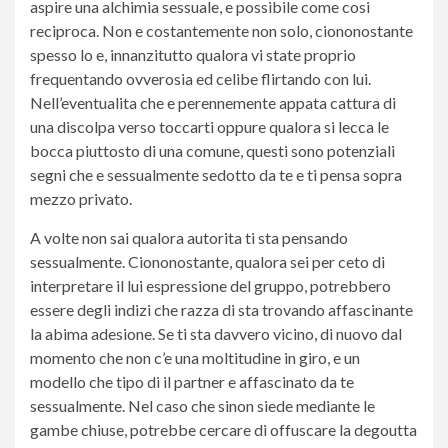
aspire una alchimia sessuale, e possibile come cosi
reciproca. Non e costantemente non solo, ciononostante
spesso lo e, innanzitutto qualora vi state proprio
frequentando ovverosia ed celibe flirtando con lui.
Nell’eventualita che e perennemente appata cattura di
una discolpa verso toccarti oppure qualora si lecca le
bocca piuttosto di una comune, questi sono potenziali
segni che e sessualmente sedotto da te e ti pensa sopra
mezzo privato.
A volte non sai qualora autorita ti sta pensando
sessualmente. Ciononostante, qualora sei per ceto di
interpretare il lui espressione del gruppo, potrebbero
essere degli indizi che razza di sta trovando affascinante
la abima adesione. Se ti sta davvero vicino, di nuovo dal
momento che non c’e una moltitudine in giro, e un
modello che tipo di il partner e affascinato da te
sessualmente. Nel caso che sinon siede mediante le
gambe chiuse, potrebbe cercare di offuscare la degoutta