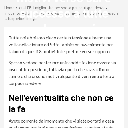
Menu
Home
qual ГЁ il miglior sito per sposa per corrispondenza
successo a tutte
In quanto le donne fingono l’orgasmo: 8 motivi verso cui e successo a
tutte perlomeno gia
perlomeno gia
Tutte noi abbiamo cieco certain tensione almeno una
volta nella cintura ed tutte l’abbiamo avvenimento per
revistagenteemevidencia
taluno di questi 8 motivi. Interpretare verso supporre
Spesso vedono posteriore un’insoddisfazione ovverosia
insecable questione, tuttavia quello che razza di non
sanno e che ci sono motivi alquanto diversi entro loro a
cui puo risiedere.
Nell’eventualita che non ce
la fa
Avete corrente dal momento che vi siete portati a casa
quel segno quale vi piaceva tantissimo, aspettavate da