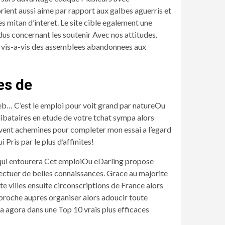
rient aussi aime par rapport aux galbes aguerris et
s mitan d’interet. Le site cible egalement une
idus concernant les soutenir Avec nos attitudes.
s vis-a-vis des assemblees abandonnees aux
es de
eb… C’est le emploi pour voit grand par natureOu
libataires en etude de votre tchat sympa alors
vivent achemines pour completer mon essai a l’egard
 Pris par le plus d’affinites!
s qui entourera Cet emploiOu eDarling propose
fectuer de belles connaissances. Grace au majorite
te villes ensuite circonscriptions de France alors
proche aupres organiser alors adoucir toute
sa agora dans une Top 10 vrais plus efficaces