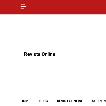
Skip
to
content
⠀Revista Online
HOME
BLOG
REVISTA ONLINE
SOBRE 