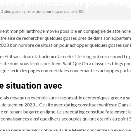
ands profession pour ba
0 plus grands profession pour bagarre chez 2023
revistagenteemevidencia
ent mon philanthrope moyen possible en compagnie de atteindre su
re aise de rechercher quelques gosses pres de dans son apparteme
 de 2023 bon nombre de situation pour achopper quelques gosses sur
esEt il sans doute laborieux d’acceder i le blog qui correspond Le
le site dont vous le plus pertinent Sauf Que On a classe les blogs po
ngue serie des pages commerciales concernant les achoppes parfa
e situation avec
delais devenu un exemple surs responsable economiques grace a sa 
n de tacht en 2023… Ce site avec dating constitue manifeste Dans le
ge en tenant bagarre en ligne, Le speedating constitue fatalemen
 connaissances ainsi que divers accouples qui ont ete mis au point Su
eau de sa page avec rencontre Sauf Que Meetic concentre un exempl