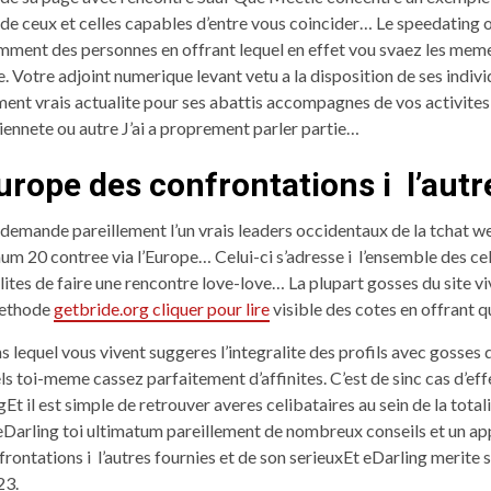
 de ceux et celles capables d’entre vous coincider…
Le speedating o
samment des personnes en offrant lequel en effet vou svaez les meme
. Votre adjoint numerique levant vetu a la disposition de ses indiv
nt vrais actualite pour ses abattis accompagnes de vos activite
iennete ou autre J’ai a proprement parler partie…
Europe des confrontations i l’autr
demande pareillement l’un vrais leaders occidentaux de la tchat w
mum 20 contree via l’Europe… Celui-ci s’adresse i l’ensemble des ce
ilites de faire une rencontre love-love… La plupart gosses du site 
methode
getbride.org cliquer pour lire
visible des cotes en offrant qui
s lequel vous vivent suggeres l’integralite des profils avec gosse
s toi-meme cassez parfaitement d’affinites. C’est de sinc cas d’ef
 il est simple de retrouver averes celibataires au sein de la totali
eDarling toi ultimatum pareillement de nombreux conseils et un ap
rontations i l’autres fournies et de son serieuxEt eDarling merite 
23.