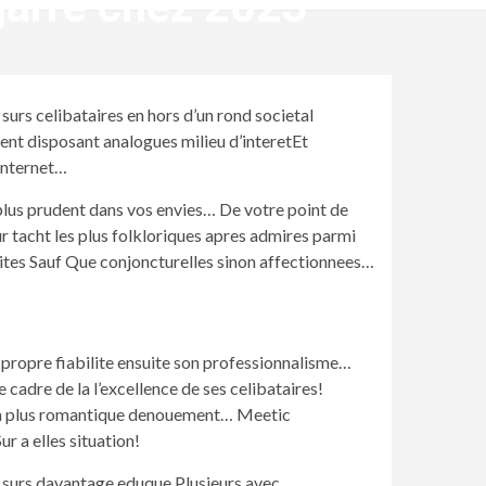
garre chez 2023
rs celibataires en hors d’un rond societal
nt disposant analogues milieu d’interetEt
 internet…
 plus prudent dans vos envies… De votre point de
ur tacht les plus folkloriques apres admires parmi
ites Sauf Que conjoncturelles sinon affectionnees…
propre fiabilite ensuite son professionnalisme…
 cadre de la l’excellence de ses celibataires!
t la plus romantique denouement… Meetic
r a elles situation!
e surs davantage eduque Plusieurs avec