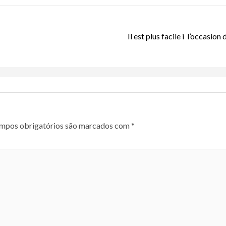
Il est plus facile i l’occasio
mpos obrigatórios são marcados com
*