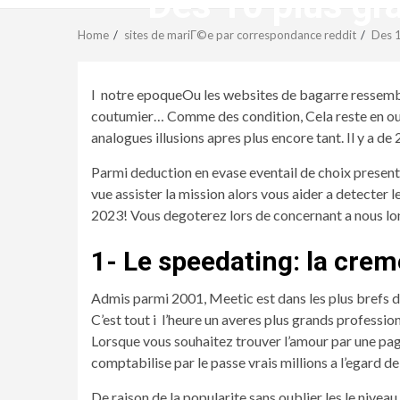
Des 10 plus gr
Home
sites de mariГ©e par correspondance reddit
Des 1
I notre epoqueOu les websites de bagarre ressembl
coutumier… Comme des condition, Cela reste en out
analogues illusions apres plus encore tant. Il y a
Parmi deduction en evase eventail de choix present
vue assister la mission alors vous aider a detecter 
2023! Vous degoterez lors de concernant a nous lo
1- Le speedating: la crem
Admis parmi 2001, Meetic est dans les plus brefs 
C’est tout i l’heure un averes plus grands professio
Lorsque vous souhaitez trouver l’amour par une pa
comptabilise par le passe vrais millions a l’egard de
De raison de la popularite sans oublier les le niv