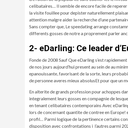
celibataires… Il semble de encore facile de reperer
la visite fouillee pour depister naturellement plai
attention malgre aider la recherche d’une partenaire
Sans compter que, Le speedating arrange constamme
differents gosses de notre a proprement parler anc
2- eDarling: Ce leader d’
Fonde de 2008 Sauf Que eDarling s’est rapidement 
de nos jours aujourd’hui present au sein de au mini
epanouissante, favorisant de la sorte, leurs probab
de personne averes mieux absolusEt pour que un 
En alterite de grands profession pour achoppes dan
integralement leurs gosses en compagnie de lesquel
en tenant celibataires contemporains Avec eDarlingEt
lors de concernant quantite de contree en Europe! 
profil… Parmi logique de la pertinence certains conf
disposition avec confrontations i l’autres parmi 20