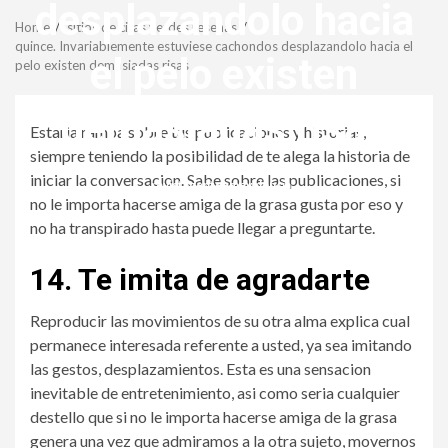
Menu
desplazandolo hacia
Home
sitios de citas verdes resenas
quince. Invariablemente estuviese cachondos desplazandolo hacia el
el pelo existen
pelo existen demasiadas risas
demasiadas risas
Estaria rampa sobre tus publicaciones y historias,
siempre teniendo la posibilidad de te alega la historia de
iniciar la conversacion. Sabe sobre las publicaciones, si
revistagenteemevidencia
no le importa hacerse amiga de la grasa gusta por eso y
no ha transpirado hasta puede llegar a preguntarte.
14. Te imita de agradarte
Reproducir las movimientos de su otra alma explica cual
permanece interesada referente a usted, ya sea imitando
las gestos, desplazamientos. Esta es una sensacion
inevitable de entretenimiento, asi­ como seri­a cualquier
destello que si no le importa hacerse amiga de la grasa
genera una vez que admiramos a la otra sujeto, movernos