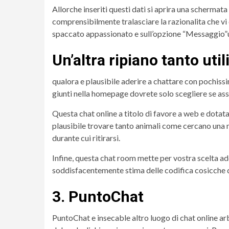
Allorche inseriti questi dati si aprira una scherma
comprensibilmente tralasciare la razionalita che vi 
spaccato appassionato e sull’opzione “Messaggio”unq
Un’altra ripiano tanto utili
qualora e plausibile aderire a chattare con pochissi
giunti nella homepage dovrete solo scegliere se ass
Questa chat online a titolo di favore a web e dotata
plausibile trovare tanto animali come cercano una
durante cui ritirarsi.
Infine, questa chat room mette per vostra scelta add
soddisfacentemente stima delle codifica cosicche qu
3. PuntoChat
PuntoChat e insecable altro luogo di chat online arb