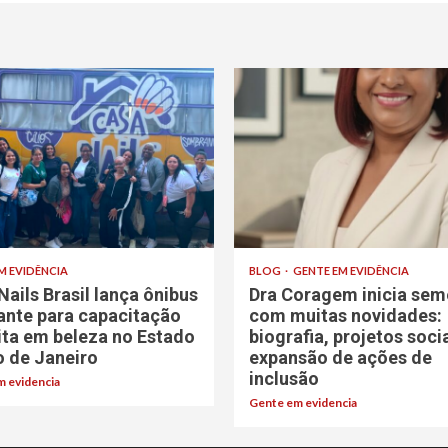
M EVIDÊNCIA
BLOG
GENTE EM EVIDÊNCIA
Nails Brasil lança ônibus
Dra Coragem inicia sem
rante para capacitação
com muitas novidades:
ita em beleza no Estado
biografia, projetos soci
o de Janeiro
expansão de ações de
inclusão
 evidencia
Gente em evidencia