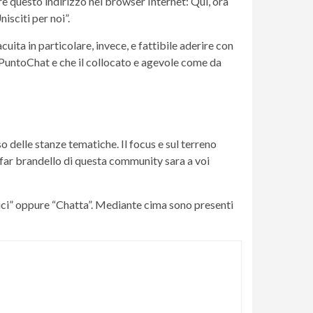
e questo indirizzo nel browser Internet: Qui, ora
isciti per noi”.
uita in particolare, invece, e fattibile aderire con
i PuntoChat e che il collocato e agevole come da
so delle stanze tematiche. Il focus e sul terreno
far brandello di questa community sara a voi
mici” oppure “Chatta”. Mediante cima sono presenti