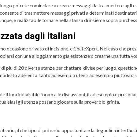
ta luogo potrete cominciare a creare messaggi da trasmettere agli 
consente di trasmettere messaggi privati a determinati destinatari. 
ue, e realizzabile tornare nella stanza di insieme sopra purchessi
zzata dagli italiani
mo occasione privato di incisione, e ChateXpert. Nel caso che presen
ociarsi con una alloggiamento gia esistenze o crearne una tutta vo
 di piu di 20 diverse stanze per chattare, divise per luogo, questio
 modesto aderenza, tanto ad esempio utenti ad esempio piuttosto 
irittura indivisible forum a le discussioni, il ad esempio e presid
alsiasi gli utenza possano giocare sulla proverbio grinta.
itrario, il che tipo di primario opportunita e la degoulina interfa