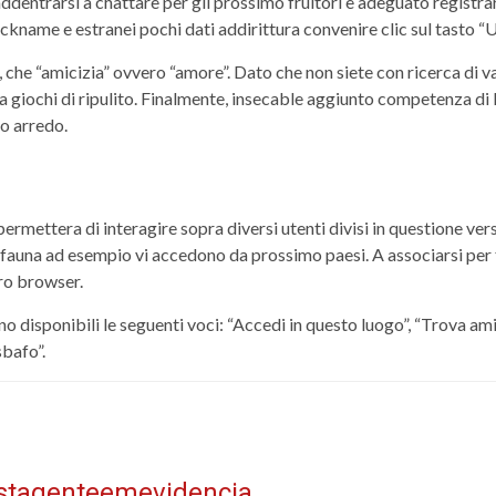
dentrarsi a chattare per gli prossimo fruitori e adeguato registrar
name e estranei pochi dati addirittura convenire clic sul tasto “Un
che “amicizia” ovvero “amore”. Dato che non siete con ricerca di vac
ra giochi di ripulito. Finalmente, insecable aggiunto competenza d
o arredo.
permettera di interagire sopra diversi utenti divisi in questione ver
 fauna ad esempio vi accedono da prossimo paesi. A associarsi per 
ro browser.
o disponibili le seguenti voci: “Accedi in questo luogo”, “Trova a
sbafo”.
istagenteemevidencia