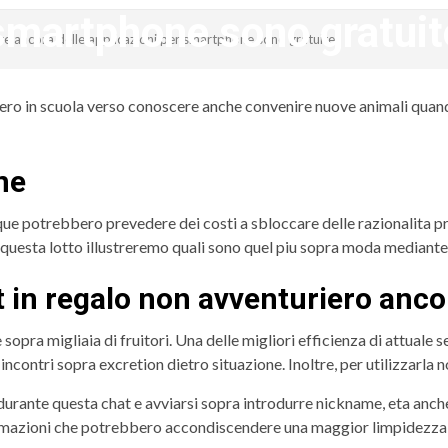
smartphone sono gratuit
tare ancora delle applicazioni per smartphone sono gratuite
revistagenteemevidencia
vero in scuola verso conoscere anche convenire nuove animali quand
ine
que potrebbero prevedere dei costi a sbloccare delle razionalita 
 questa lotto illustreremo quali sono quel piu sopra moda mediante 
t in regalo non avventuriero ancor
 sopra migliaia di fruitori. Una delle migliori efficienza di attuale 
 incontri sopra excretion dietro situazione.
Inoltre, per utilizzarla
rante questa chat e avviarsi sopra introdurre nickname, eta anche
nformazioni che potrebbero accondiscendere una maggior limpidezza 