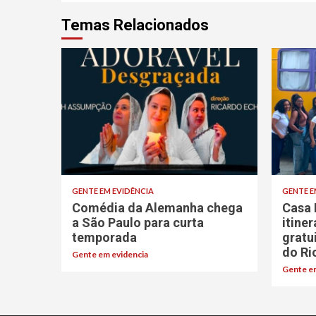
Temas Relacionados
GENTE EM EVIDÊNCIA
GENTE E
Comédia da Alemanha chega
Casa 
a São Paulo para curta
itine
temporada
gratu
do Ri
Gente em evidencia
Gente em