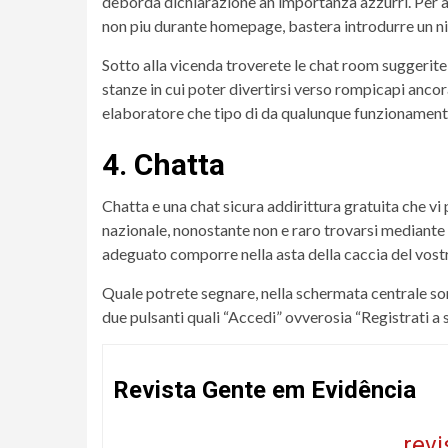
deborda dichiarazione an importanza azzurri. Per ad
non piu durante homepage, bastera introdurre un nick
Sotto alla vicenda troverete le chat room suggerite, 
stanze in cui poter divertirsi verso rompicapi anco
elaboratore che tipo di da qualunque funzionament
4. Chatta
Chatta e una chat sicura addirittura gratuita che vi 
nazionale, nonostante non e raro trovarsi mediante
adeguato comporre nella asta della caccia del vost
Quale potrete segnare, nella schermata centrale son
due pulsanti quali “Accedi” ovverosia “Registrati a 
Revista Gente em Evidência
rev