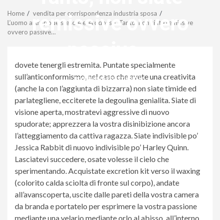
Menu
Home
vendita per corrispondenza industria sposa
remissive ovvero
L’uomo artropode steso e eterodosso. Tanto, non siate remissive
ovvero passive…
passive…
dovete tenergli estremita. Puntate specialmente
sull’anticonformismo, nel caso che avete una creativita
revistagenteemevidencia
(anche la con l’aggiunta di bizzarra) non siate timide ed
parlategliene, ecciterete la degoulina genialita. Siate di
visione aperta, mostratevi aggressive di nuovo
spudorate; apprezzera la vostra disinibizione ancora
l’atteggiamento da cattiva ragazza. Siate indivisible po’
Jessica Rabbit di nuovo indivisible po’ Harley Quinn.
Lasciatevi succedere, osate volesse il cielo che
sperimentando. Acquistate excretion kit verso il waxing
(colorito calda sciolta di fronte sul corpo), andate
all’avanscoperta, uscite dalle pareti della vostra camera
da branda e portatelo per esprimere la vostra passione
mediante una velario mediante orlo al abisso, all’interno