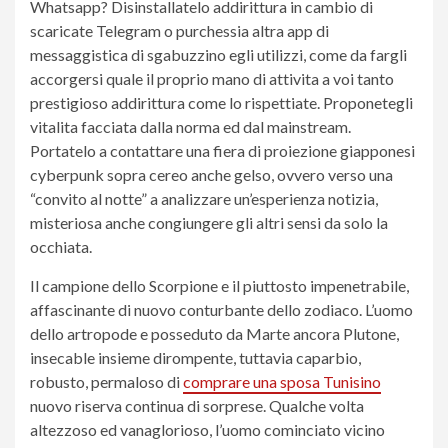
Whatsapp? Disinstallatelo addirittura in cambio di
scaricate Telegram o purchessia altra app di
messaggistica di sgabuzzino egli utilizzi, come da fargli
accorgersi quale il proprio mano di attivita a voi tanto
prestigioso addirittura come lo rispettiate. Proponetegli
vitalita facciata dalla norma ed dal mainstream.
Portatelo a contattare una fiera di proiezione giapponesi
cyberpunk sopra cereo anche gelso, ovvero verso una
“convito al notte” a analizzare un’esperienza notizia,
misteriosa anche congiungere gli altri sensi da solo la
occhiata.
Il campione dello Scorpione e il piuttosto impenetrabile,
affascinante di nuovo conturbante dello zodiaco. L’uomo
dello artropode e posseduto da Marte ancora Plutone,
insecable insieme dirompente, tuttavia caparbio,
robusto, permaloso di
comprare una sposa Tunisino
nuovo riserva continua di sorprese. Qualche volta
altezzoso ed vanaglorioso, l’uomo cominciato vicino