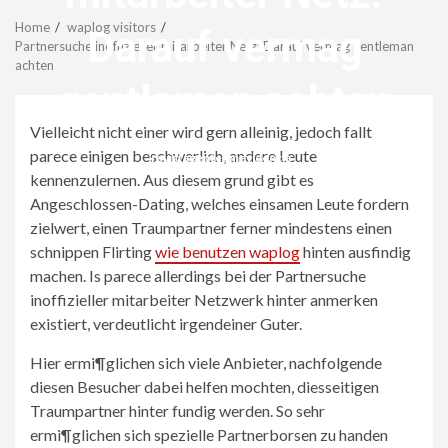
Menu
Home
waplog visitors
Darauf vermag
Partnersuche inoffizieller mitarbeiter Netz: Darauf vermag gentleman
achten
gentleman achten
Vielleicht nicht einer wird gern alleinig, jedoch fallt
parece einigen beschwerlich, andere Leute
revistagenteemevidencia
kennenzulernen. Aus diesem grund gibt es
Angeschlossen-Dating, welches einsamen Leute fordern
zielwert, einen Traumpartner ferner mindestens einen
schnippen Flirting
wie benutzen waplog
hinten ausfindig
machen. Is parece allerdings bei der Partnersuche
inoffizieller mitarbeiter Netzwerk hinter anmerken
existiert, verdeutlicht irgendeiner Guter.
Hier ermi¶glichen sich viele Anbieter, nachfolgende
diesen Besucher dabei helfen mochten, diesseitigen
Traumpartner hinter fundig werden. So sehr
ermi¶glichen sich spezielle Partnerborsen zu handen